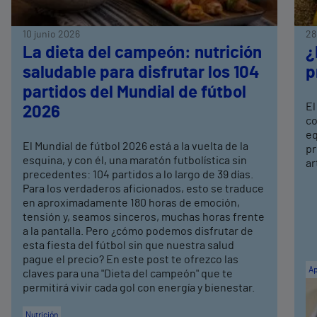
10 junio 2026
28
La dieta del campeón: nutrición
¿
saludable para disfrutar los 104
p
partidos del Mundial de fútbol
El
2026
co
eq
El Mundial de fútbol 2026 está a la vuelta de la
pr
esquina, y con él, una maratón futbolística sin
ar
precedentes: 104 partidos a lo largo de 39 días.
Para los verdaderos aficionados, esto se traduce
en aproximadamente 180 horas de emoción,
tensión y, seamos sinceros, muchas horas frente
a la pantalla. Pero ¿cómo podemos disfrutar de
esta fiesta del fútbol sin que nuestra salud
pague el precio? En este post te ofrezco las
Ap
claves para una "Dieta del campeón" que te
permitirá vivir cada gol con energía y bienestar.
Nutrición