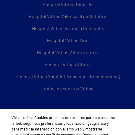
Hospital Vithas Tenerife
Hospital Vithas Valencia 9 de Octubre
Hospital Vithas Valencia Consuelo
Hospital Vithas Vigo
Hospital Vithas Valencia Turia
Hospital Vithas Vitoria
Hospital Vithas Xanit Internacional (Benalmádena)
Todos los centros Vithas
Sobre Vithas
Vithas utiliza Cookies propias y de terceros para personalizar
la web según sus preferencias y localización geográfica y
Quiénes somos
para medir la interacción con el sitio web y mostrarle