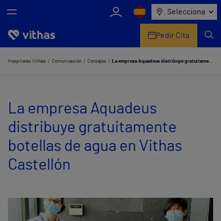
Selecciona
Pedir Cita
Nosotros
Hospitales Vithas
Comunicación
Consejos
La empresa Aquadeus distribuye gratuitamente botellas de agua en Vithas Castellón
Centros
La empresa Aquadeus
Servicios de salud
distribuye gratuitamente
Equipo médico y asistencial
botellas de agua en Vithas
Información útil
Castellón
Comunicación