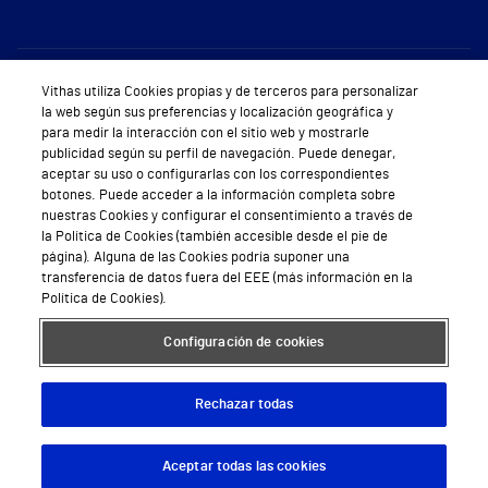
Sobre Vithas
Vithas utiliza Cookies propias y de terceros para personalizar
la web según sus preferencias y localización geográfica y
Quiénes somos
para medir la interacción con el sitio web y mostrarle
publicidad según su perfil de navegación. Puede denegar,
Trabajar en Vithas
aceptar su uso o configurarlas con los correspondientes
botones. Puede acceder a la información completa sobre
Teléfono Cita Médica
nuestras Cookies y configurar el consentimiento a través de
la Política de Cookies (también accesible desde el pie de
Teléfono Atención al Cliente
página). Alguna de las Cookies podría suponer una
transferencia de datos fuera del EEE (más información en la
Política de seguridad y salud en el trabajo
Política de Cookies).
Conoce a Supervita
Configuración de cookies
Rechazar todas
Aviso Legal
Política de cookies
Política de privacidad
Mapa web
Protección de datos
Aceptar todas las cookies
Descargar App
Pedir cita
© 2026 Vithas. Todos los derechos reservados.