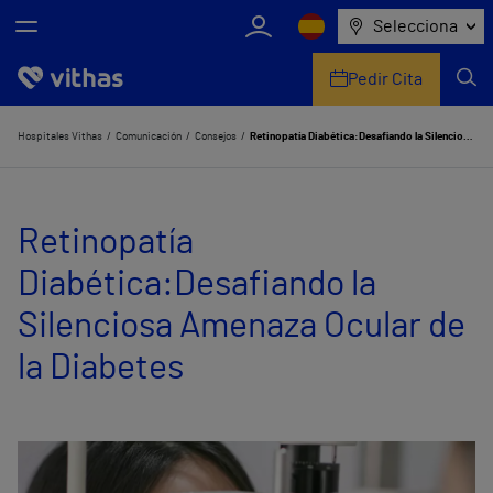
Selecciona
Pedir Cita
Nosotros
Hospitales Vithas
Comunicación
Consejos
Retinopatía Diabética:Desafiando la Silenciosa Amenaza Ocular de la Diabetes
Centros
Retinopatía
Servicios de salud
Diabética:Desafiando la
Equipo médico y asistencial
Silenciosa Amenaza Ocular de
Información útil
la Diabetes
Comunicación