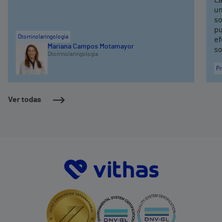
un
so
pu
Otorrinolaringología
ef
Mariana Campos Motamayor
so
Otorrinolaringología
Pr
Ver todas