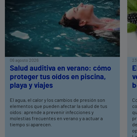
06 agosto 2026
23
Salud auditiva en verano: cómo
E
proteger tus oídos en piscina,
v
playa y viajes
b
El agua, el calor y los cambios de presión son
Co
elementos que pueden afectar la salud de tus
co
oídos: aprende a prevenir infecciones y
qu
molestias frecuentes en verano y a actuar a
pr
tiempo si aparecen.
de
op
La