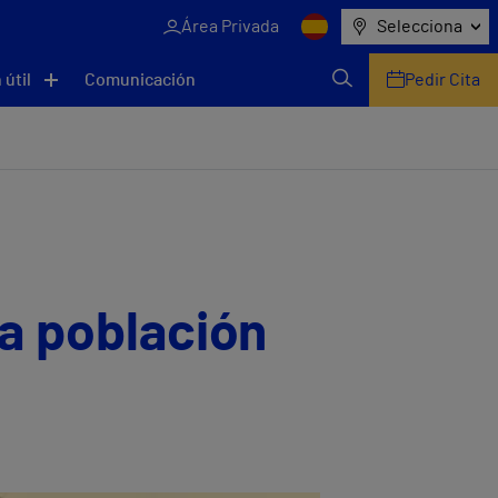
Área Privada
Selecciona
 útil
Comunicación
Pedir Cita
la población