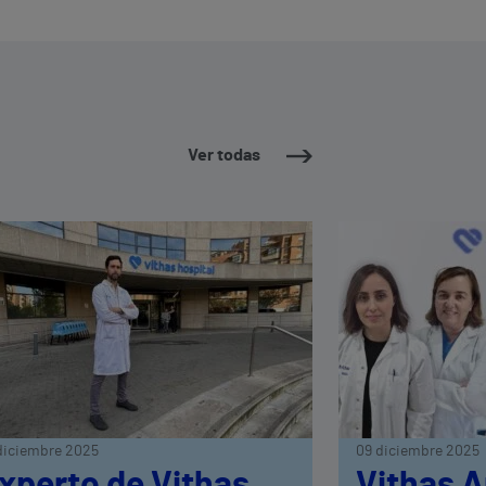
Ver todas
diciembre 2025
09 diciembre 2025
xperto de Vithas
Vithas A