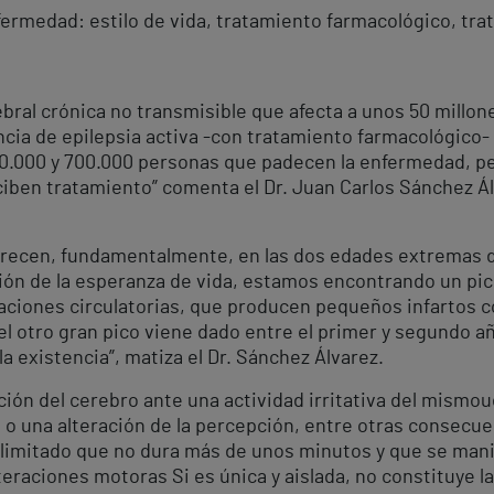
nfermedad: estilo de vida, tratamiento farmacológico, tr
bral crónica no transmisible que afecta a unos 50 millo
encia de epilepsia activa -con tratamiento farmacológico
0.000 y 700.000 personas que padecen la enfermedad, pe
iben tratamiento” comenta el Dr. Juan Carlos Sánchez Álv
recen, fundamentalmente, en las dos edades extremas de
ción de la esperanza de vida, estamos encontrando un pic
aciones circulatorias, que producen pequeños infartos 
el otro gran pico viene dado entre el primer y segundo añ
a existencia”, matiza el Dr. Sánchez Álvarez.
ación del cerebro ante una actividad irritativa del mismou
 o una alteración de la percepción, entre otras consecuenc
olimitado que no dura más de unos minutos y que se mani
teraciones motoras Si es única y aislada, no constituye l