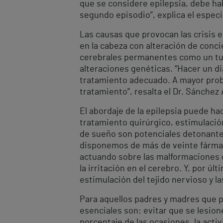
que se considere epilepsia, debe hab
segundo episodio”, explica el especi
Las causas que provocan las crisis e
en la cabeza con alteración de conci
cerebrales permanentes como un tum
alteraciones genéticas. “Hacer un di
tratamiento adecuado. A mayor proba
tratamiento”, resalta el Dr. Sánchez 
El abordaje de la epilepsia puede ha
tratamiento quirúrgico, estimulación 
de sueño son potenciales detonantes 
disponemos de más de veinte fármaco
actuando sobre las malformaciones c
la irritación en el cerebro. Y, por ú
estimulación del tejido nervioso y l
Para aquellos padres y madres que pr
esenciales son: evitar que se lesion
porcentaje de las ocasiones, la act