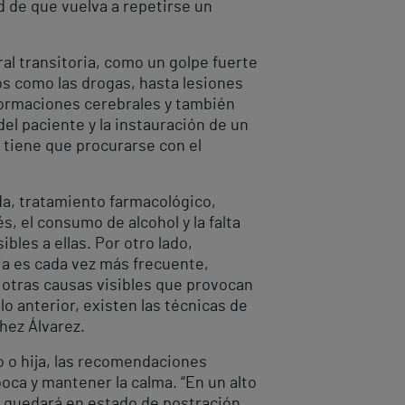
d de que vuelva a repetirse un
al transitoria, como un golpe fuerte
os como las drogas, hasta lesiones
formaciones cerebrales y también
el paciente y la instauración de un
 tiene que procurarse con el
da, tratamiento farmacológico,
s, el consumo de alcohol y la falta
les a ellas. Por otro lado,
ia es cada vez más frecuente,
 otras causas visibles que provocan
 lo anterior, existen las técnicas de
chez Álvarez.
o o hija, las recomendaciones
boca y mantener la calma. “En un alto
te quedará en estado de postración