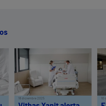
dos
18 diciembre 2025
10 
u
Vithas Xanit alerta
E