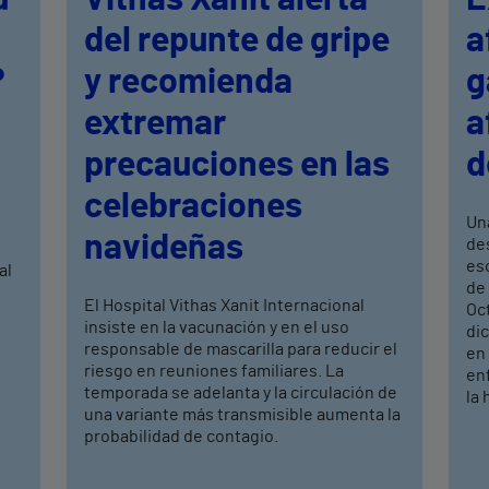
del repunte de gripe
a
?
y recomienda
g
extremar
a
precauciones en las
d
celebraciones
Un
navideñas
de
eso
al
de 
El Hospital Vithas Xanit Internacional
Oc
insiste en la vacunación y en el uso
dic
responsable de mascarilla para reducir el
en 
riesgo en reuniones familiares. La
en
temporada se adelanta y la circulación de
la 
una variante más transmisible aumenta la
probabilidad de contagio.