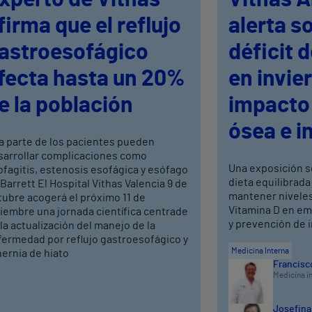
firma que el reflujo
alerta s
astroesofágico
déficit 
fecta hasta un 20%
en invie
e la población
impacto 
ósea e i
a parte de los pacientes pueden
sarrollar complicaciones como
Una exposición s
fagitis, estenosis esofágica y esófago
dieta equilibrada
Barrett El Hospital Vithas Valencia 9 de
mantener niveles
tubre acogerá el próximo 11 de
Vitamina D en em
iembre una jornada científica centrade
y prevención de 
la actualización del manejo de la
fermedad por reflujo gastroesofágico y
Medicina Interna
hernia de hiato
Francisco
Medicina i
Josefina