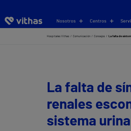
Nosotros
Centros
Servi
Hospitales Vithas
Comunicación
Consejos
La falta de sínto
La falta de s
renales esco
sistema urina