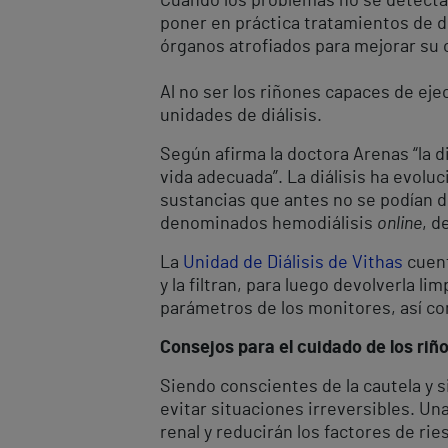
Cuando los problemas no se detectan
poner en práctica tratamientos de di
órganos atrofiados para mejorar su c
Al no ser los riñones capaces de ejecu
unidades de diálisis.
Según afirma la doctora Arenas “la di
vida adecuada”. La diálisis ha evolu
sustancias que antes no se podían d
denominados hemodiálisis
online
, d
La
Unidad de Diálisis de Vithas
cuent
y la filtran, para luego devolverla l
parámetros de los monitores, así co
Consejos para el cuidado de los riñ
Siendo conscientes de la cautela y s
evitar situaciones irreversibles. Un
renal y reducirán los factores de ri