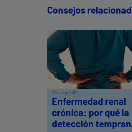
Consejos relaciona
23 marzo 2026
Enfermedad renal
crónica: por qué la
detección tempran