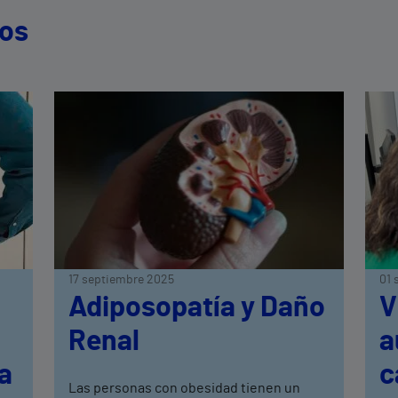
dos
17 septiembre 2025
01 
Adiposopatía y Daño
V
Renal
a
a
c
Las personas con obesidad tienen un