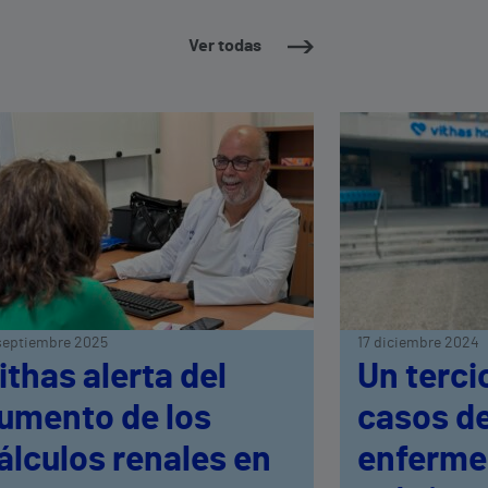
Ver todas
septiembre 2025
17 diciembre 2024
ithas alerta del
Un terci
umento de los
casos d
álculos renales en
enferme