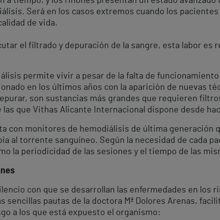
 a tiempo, y los riñones presentan un estado avanzado 
álisis. Será en los casos extremos cuando los pacientes 
alidad de vida.
tar el filtrado y depuración de la sangre, esta labor es re
álisis permite vivir a pesar de la falta de funcionamient
cionado en los últimos años con la aparición de nuevas t
epurar, son sustancias más grandes que requieren filtro
e las que Vithas Alicante Internacional dispone desde hac
a con monitores de hemodiálisis de última generación q
impia al torrente sanguíneo. Según la necesidad de cada pa
mo la periodicidad de las sesiones y el tiempo de las mi
ones
ilencio con que se desarrollan las enfermedades en los r
as sencillas pautas de la doctora Mª Dolores Arenas, facil
esgo a los que está expuesto el organismo: