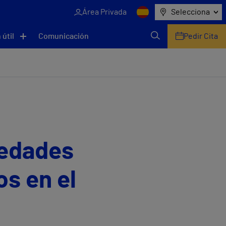
Área Privada
Selecciona
 útil
Comunicación
Pedir Cita
medades
s en el