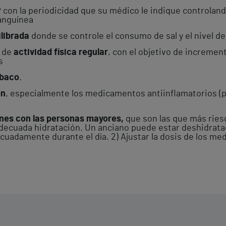
r
con la periodicidad que su médico le indique controlando 
sanguínea
ilibrada
donde se controle el consumo de sal y el nivel d
a de
actividad física regular
, con el objetivo de increment
s
abaco
.
ón
, especialmente los medicamentos antiinflamatorios (p
nes con las personas mayores,
que son las que más ries
adecuada hidratación. Un anciano puede estar deshidrata
uadamente durante el día. 2) Ajustar la dosis de los me