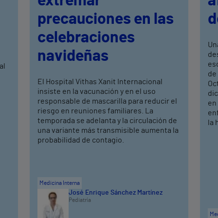
extremar
a
precauciones en las
d
celebraciones
Un
navideñas
de
eso
al
de 
El Hospital Vithas Xanit Internacional
Oc
insiste en la vacunación y en el uso
dic
responsable de mascarilla para reducir el
en 
riesgo en reuniones familiares. La
en
temporada se adelanta y la circulación de
la 
una variante más transmisible aumenta la
probabilidad de contagio.
Medicina Interna
José Enrique Sánchez Martínez
Pediatría
Med