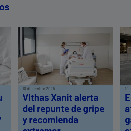
dos
18 diciembre 2025
10 
u
Vithas Xanit alerta
E
del repunte de gripe
a
?
y recomienda
g