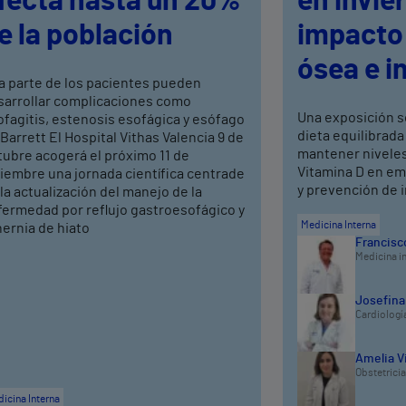
fecta hasta un 20%
en invie
e la población
impacto 
ósea e i
a parte de los pacientes pueden
sarrollar complicaciones como
Una exposición s
fagitis, estenosis esofágica y esófago
dieta equilibrada
Barrett El Hospital Vithas Valencia 9 de
mantener niveles
tubre acogerá el próximo 11 de
Vitamina D en em
iembre una jornada científica centrade
y prevención de 
la actualización del manejo de la
fermedad por reflujo gastroesofágico y
Medicina Interna
hernia de hiato
Francisco
Medicina i
Josefina
Cardiologí
Amelia V
Obstetricia
icina Interna