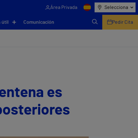
Área Privada
Selecciona
 útil
Comunicación
Pedir Cita
rentena es
posteriores