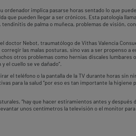
sor u ordenador implica pasarse horas sentado lo que pue
alda que pueden llegar a ser crónicos. Esta patología lla
, tendinitis de palma o muñeca, problemas de visión, co
el doctor Nebot, traumatólogo de Vithas Valencia Consuel
 es corregir las malas posturas, sino vas a ser propenso a
hos otros problemas como hernias discales lumbares o 
 y el cuello se ve dañado”.
irar el teléfono o la pantalla de la TV durante horas sin n
vas para la salud “por eso es tan importante la higiene po
turales, “hay que hacer estiramientos antes y después d
 levantar unos centímetros la televisión o el monitor pa