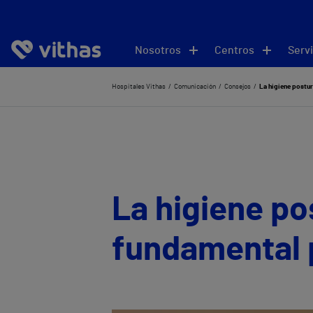
Nosotros
Centros
Servi
Hospitales Vithas
Comunicación
Consejos
La higiene postur
La higiene po
fundamental p