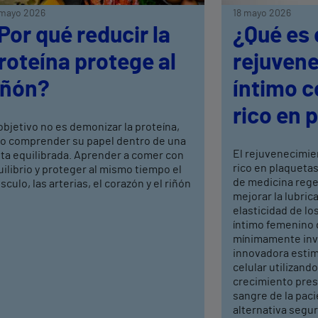
mayo 2026
18 mayo 2026
Por qué reducir la
¿Qué es 
roteína protege al
rejuven
iñón?
íntimo 
rico en 
objetivo no es demonizar la proteína,
no comprender su papel dentro de una
El rejuvenecimie
eta equilibrada. Aprender a comer con
rico en plaquetas
ilibrio y proteger al mismo tiempo el
de medicina rege
culo, las arterias, el corazón y el riñón
mejorar la lubrica
elasticidad de los
íntimo femenino 
mínimamente inva
innovadora estim
celular utilizand
crecimiento pres
sangre de la pac
alternativa segura