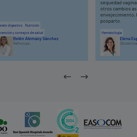
sequedad vaginal,
otros cambios as
envejecimiento, 
posparto.
rato digestivo
Nutrición
vención y consejos de salud
Hematología
Belén Alemany Sánchez
Elena Es
Nefrología
Obstetricia