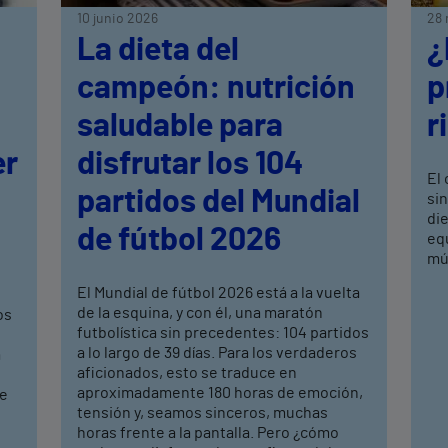
10 junio 2026
28 
La dieta del
¿
campeón: nutrición
p
saludable para
r
er
disfrutar los 104
El 
partidos del Mundial
si
di
de fútbol 2026
equ
mús
El Mundial de fútbol 2026 está a la vuelta
de la esquina, y con él, una maratón
os
futbolística sin precedentes: 104 partidos
a lo largo de 39 días. Para los verdaderos
a
aficionados, esto se traduce en
aproximadamente 180 horas de emoción,
de
tensión y, seamos sinceros, muchas
horas frente a la pantalla. Pero ¿cómo