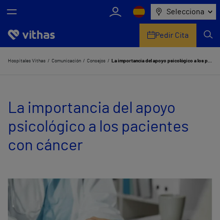
Selecciona
Pedir Cita
Nosotros
Hospitales Vithas
Comunicación
Consejos
La importancia del apoyo psicológico a los pacientes con cáncer
Centros
La importancia del apoyo
Servicios de salud
psicológico a los pacientes
Equipo médico y asistencial
con cáncer
Información útil
Comunicación