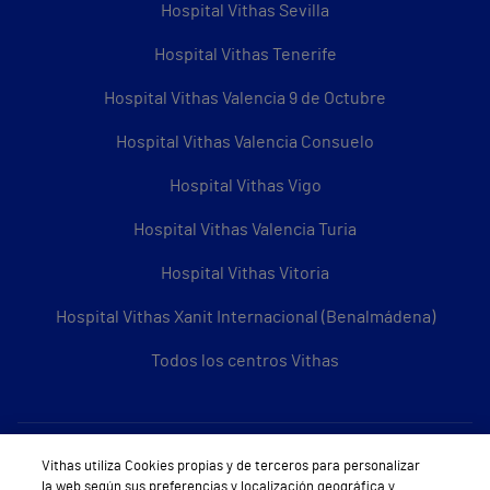
Hospital Vithas Sevilla
Hospital Vithas Tenerife
Hospital Vithas Valencia 9 de Octubre
Hospital Vithas Valencia Consuelo
Hospital Vithas Vigo
Hospital Vithas Valencia Turia
Hospital Vithas Vitoria
Hospital Vithas Xanit Internacional (Benalmádena)
Todos los centros Vithas
Sobre Vithas
Vithas utiliza Cookies propias y de terceros para personalizar
la web según sus preferencias y localización geográfica y