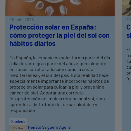
08 junio 2026
24
Protección solar en España:
C
cómo proteger la piel del sol con
s
hábitos diarios
El
fr
En España, la exposición solar forma parte del día
cu
a día durante gran parte del año, especialmente
cu
en zonas con alta radiación como la costa
pr
mediterránea y el sur del país. Esta realidad hace
f
especialmente importante incorporar hábitos de
protección solar para cuidar la piel y prevenir el
cáncer de piel. Adoptar una correcta
fotoprotección no implica renunciar al sol, sino
aprender a disfrutarlo de forma saludable y
responsable.
Oncología
Renato Salguero Aguilar