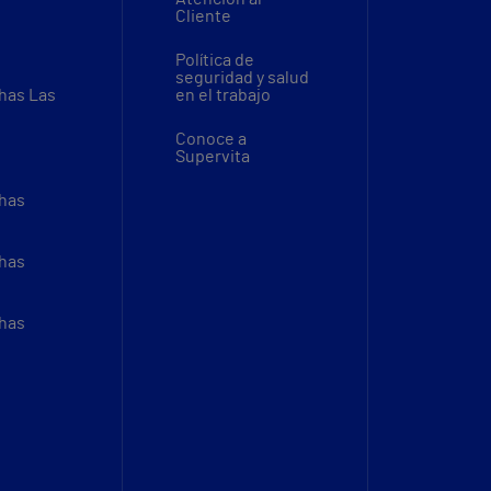
Cliente
Política de
seguridad y salud
thas Las
en el trabajo
Conoce a
Supervita
thas
thas
thas