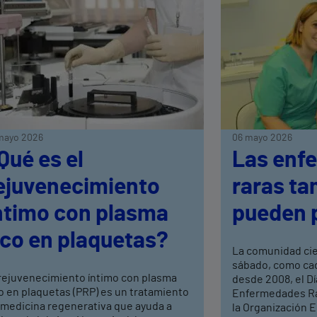
mayo 2026
06 mayo 2026
Qué es el
Las enf
ejuvenecimiento
raras ta
ntimo con plasma
pueden 
ico en plaquetas?
La comunidad ci
sábado, como cad
 rejuvenecimiento íntimo con plasma
desde 2008, el Dí
o en plaquetas (PRP) es un tratamiento
Enfermedades Rar
 medicina regenerativa que ayuda a
la Organización 