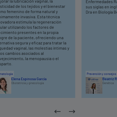
orar la lubricación vaginal, la
Enfermedades Ra
sticidad de los tejidos y el bienestar
sus siglas en ing
timo femenino de forma natural y
Dra en Biología Be
nimamente invasiva. Esta técnica
novadora estimula la regeneración
ular utilizando los factores de
ecimiento presentes en la propia
ngre de la paciente, ofreciendo una
ernativa segura y eficaz para tratar la
uedad vaginal, las molestias íntimas y
ros cambios asociados al
vejecimiento, la menopausia o el
sparto.
matología
Prevención y consejos 
Elena Espinosa García
Beatriz R
Obstetricia y ginecología
Genética