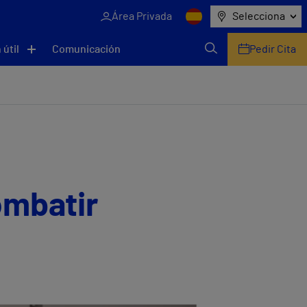
Área Privada
Selecciona
 útil
Comunicación
Pedir Cita
ombatir