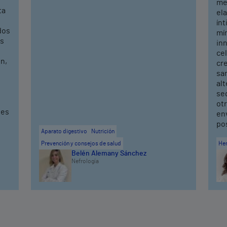
mej
ta
ela
ín
dos
mí
os
in
cel
n,
cr
sa
alt
seq
ot
ves
en
po
Aparato digestivo
Nutrición
Prevención y consejos de salud
He
Belén Alemany Sánchez
Nefrología