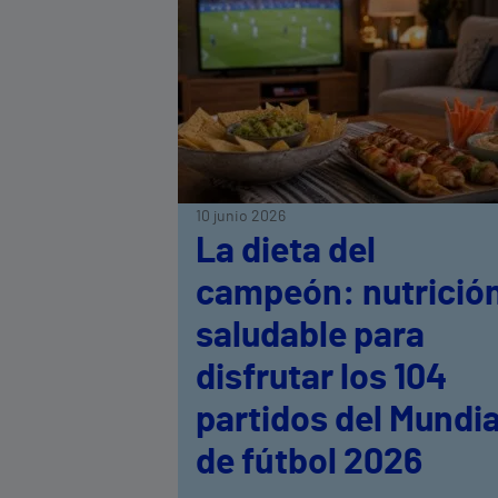
10 junio 2026
La dieta del
campeón: nutrició
saludable para
disfrutar los 104
partidos del Mundia
de fútbol 2026