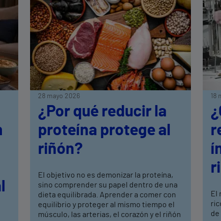
28 mayo 2026
18 
¿Por qué reducir la
¿
n
proteína protege al
r
riñón?
í
r
El objetivo no es demonizar la proteína,
l
sino comprender su papel dentro de una
El
dieta equilibrada. Aprender a comer con
ric
equilibrio y proteger al mismo tiempo el
de
músculo, las arterias, el corazón y el riñón