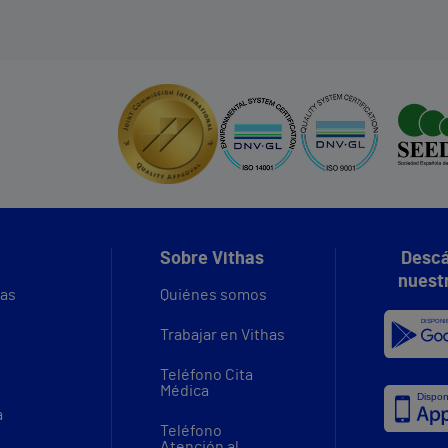
Sobre Vithas
Descá
nuest
vas
Quiénes somos
Trabajar en Vithas
Teléfono Cita
Médica
a
Teléfono
Atención al