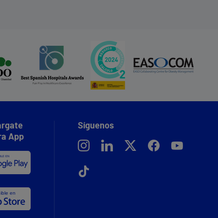
rgate
Síguenos
ra App