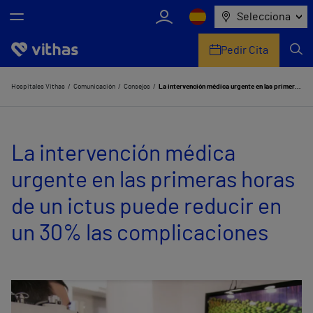
Selecciona
Pedir Cita
Nosotros
Hospitales Vithas
Comunicación
Consejos
La intervención médica urgente en las primeras horas de un ictus puede reducir en un 30% las complicaciones
Centros
La intervención médica
Servicios de salud
urgente en las primeras horas
Equipo médico y asistencial
de un ictus puede reducir en
Información útil
un 30% las complicaciones
Comunicación