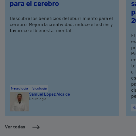
para el cerebro
s
p
Descubre los beneficios del aburrimiento para el
2
cerebro. Mejora la creatividad, reduce el estrés y
favorece el bienestar mental.
El
es
pr
Pa
en
te
a 
es
pa
Neurología
Psicología
cl
Samuel López Alcalde
pe
Neurología
Nu
Ver todas