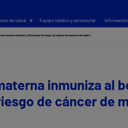
cios de salud
Equipo médico y asistencial
Información
rna inmuniza al bebé y disminuye el riesgo de cáncer de mama en la madre
materna inmuniza al b
riesgo de cáncer de 