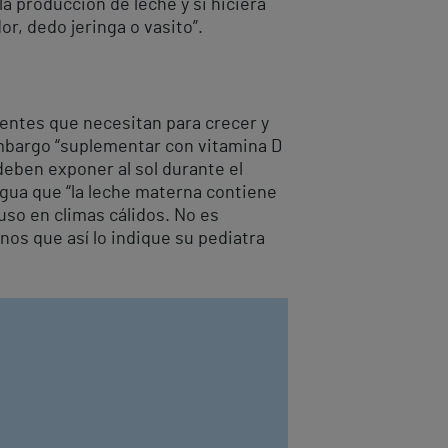
 producción de leche y si hiciera
r, dedo jeringa o vasito”.
ientes que necesitan para crecer y
mbargo “suplementar con vitamina D
deben exponer al sol durante el
agua que “la leche materna contiene
uso en climas cálidos. No es
os que así lo indique su pediatra