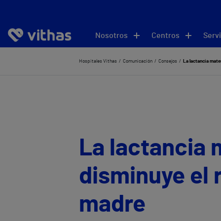
Nosotros
Centros
Servi
Hospitales Vithas
Comunicación
Consejos
La lactancia mate
La lactancia 
disminuye el 
madre