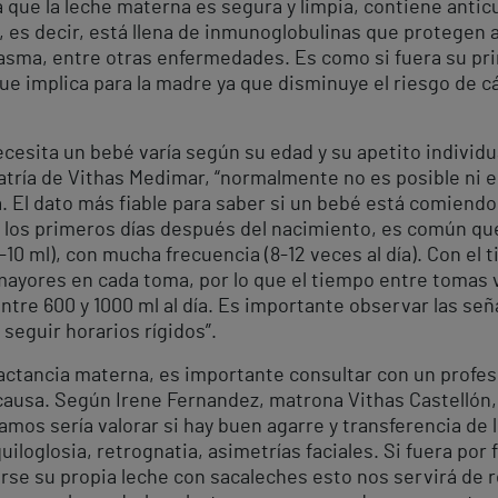
 que la leche materna es segura y limpia, contiene ant
 es decir, está llena de inmunoglobulinas que protegen a
el asma, entre otras enfermedades. Es como si fuera su pr
que implica para la madre ya que disminuye el riesgo de 
esita un bebé varía según su edad y su apetito individua
atría de Vithas Medimar, “normalmente no es posible ni 
El dato más fiable para saber si un bebé está comiendo
nte los primeros días después del nacimiento, es común 
-10 ml), con mucha frecuencia (8-12 veces al día). Con e
ayores en cada toma, por lo que el tiempo entre tomas
ntre 600 y 1000 ml al día. Es importante observar las se
 seguir horarios rígidos”.
ctancia materna, es importante consultar con un profesion
 causa. Según Irene Fernandez, matrona Vithas Castellón,
íamos sería valorar si hay buen agarre y transferencia de 
loglosia, retrognatia, asimetrías faciales. Si fuera por 
se su propia leche con sacaleches esto nos servirá de r