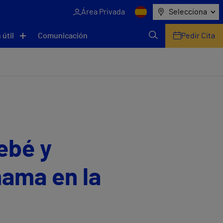
Área Privada
Selecciona
 útil
Comunicación
Pedir Cita
ebé y
mama en la