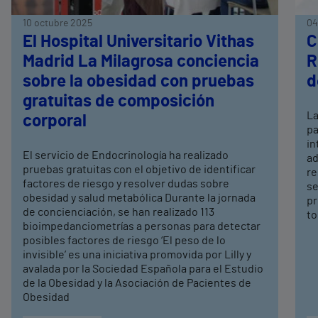
10 octubre 2025
04
El Hospital Universitario Vithas
C
Madrid La Milagrosa conciencia
R
sobre la obesidad con pruebas
d
gratuitas de composición
La
corporal
pa
in
El servicio de Endocrinología ha realizado
ad
pruebas gratuitas con el objetivo de identificar
re
factores de riesgo y resolver dudas sobre
se
obesidad y salud metabólica Durante la jornada
pr
de concienciación, se han realizado 113
to
bioimpedanciometrías a personas para detectar
posibles factores de riesgo ‘El peso de lo
invisible’ es una iniciativa promovida por Lilly y
avalada por la Sociedad Española para el Estudio
de la Obesidad y la Asociación de Pacientes de
Obesidad