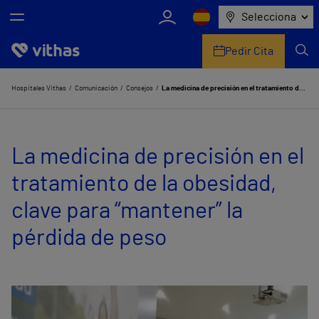
Selecciona
Pedir Cita
Nosotros
Hospitales Vithas
Comunicación
Consejos
La medicina de precisión en el tratamiento de la obesidad, clave para “mantener” la pérdida de peso
Centros
La medicina de precisión en el
Servicios de salud
tratamiento de la obesidad,
Equipo médico y asistencial
clave para “mantener” la
Información útil
pérdida de peso
Comunicación