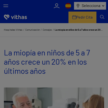
Selecciona
Pedir Cita
Nosotros
Hospitales Vithas
Comunicación
Consejos
La miopía en niños de 5 a 7 años crece un 20% en los últimos años
Centros
La miopía en niños de 5 a 7
Servicios de salud
años crece un 20% en los
Equipo médico y asistencial
últimos años
Información útil
Comunicación