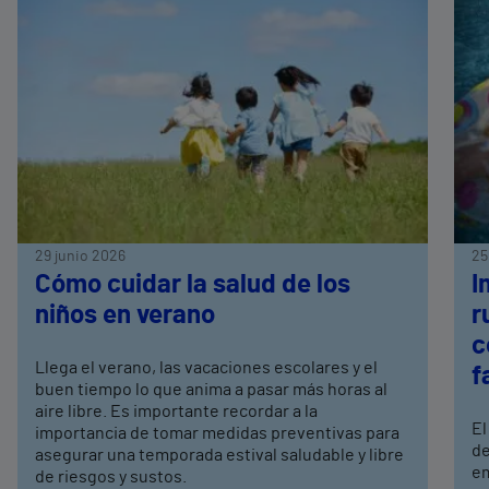
29 junio 2026
25
Cómo cuidar la salud de los
I
niños en verano
r
c
Llega el verano, las vacaciones escolares y el
f
buen tiempo lo que anima a pasar más horas al
aire libre. Es importante recordar a la
El
importancia de tomar medidas preventivas para
de
asegurar una temporada estival saludable y libre
em
de riesgos y sustos.