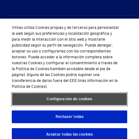
Sobre Vithas
Vithas utiliza Cookies propias y de terceros para personalizar
la web según sus preferencias y localización geográfica y
Quiénes somos
para medir la interacción con el sitio web y mostrarle
publicidad según su perfil de navegación. Puede denegar,
Trabajar en Vithas
aceptar su uso o configurarlas con los correspondientes
botones. Puede acceder a la información completa sobre
Teléfono Cita Médica
nuestras Cookies y configurar el consentimiento a través de
la Política de Cookies (también accesible desde el pie de
Teléfono Atención al Cliente
página). Alguna de las Cookies podría suponer una
transferencia de datos fuera del EEE (más información en la
Política de seguridad y salud en el trabajo
Política de Cookies).
Conoce a Supervita
Configuración de cookies
Rechazar todas
Aviso Legal
Política de cookies
Política de privacidad
Mapa web
Protección de datos
Aceptar todas las cookies
Descargar App
Pedir cita
© 2026 Vithas. Todos los derechos reservados.