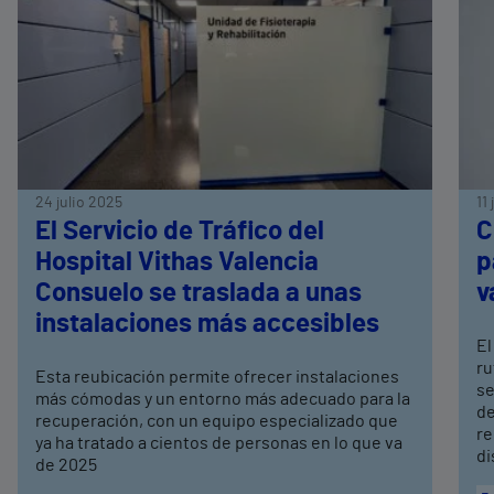
24 julio 2025
11
El Servicio de Tráfico del
C
Hospital Vithas Valencia
p
Consuelo se traslada a unas
v
instalaciones más accesibles
El
ru
Esta reubicación permite ofrecer instalaciones
se
más cómodas y un entorno más adecuado para la
de
recuperación, con un equipo especializado que
re
ya ha tratado a cientos de personas en lo que va
di
de 2025