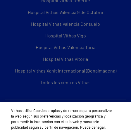
Hospital Vithas Tenerife
Hospital Vithas Valencia 9 de Octubre
Hospital Vithas Valencia Consuelo
Hospital Vithas Vigo
Hospital Vithas Valencia Turia
Hospital Vithas Vitoria
Hospital Vithas Xanit Internacional (Benalmádena)
Todos los centros Vithas
Sobre Vithas
Vithas utiliza Cookies propias y de terceros para personalizar
la web según sus preferencias y localización geográfica y
Quiénes somos
para medir la interacción con el sitio web y mostrarle
publicidad según su perfil de navegación. Puede denegar,