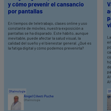
y cómo prevenir el cansancio
V
por pantallas
a
p
En tiempos de teletrabajo, clases online y uso
v
constante de móviles, nuestra exposición a
pantallas se ha disparado. Este hábito, aunque
La
inevitable, puede afectar la salud visual, la
en
calidad del sueño y el bienestar general. ¿Qué es
po
la fatiga digital y cómo podemos prevenirla?
ca
co
ho
de
pa
Al
Al
Oftalmología
Of
Ángel Cilveti Puche
Oftalmología