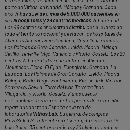
acreditación y reconocimiento, y tres de ellos forman
parte de Vithas, en Madrid, Málaga y Granada. Cada
año Vithas atiende a
más de 5.000.000 pacientes
en
sus
19 hospitales y 29 centros médicos
Vithas Salud.
Los 48 centros se encuentran distribuidos a lo largo de
todo el territorio nacional y destacan los hospitales de
Alicante, Almería, Benalmádena, Castellón, Granada,
Las Palmas de Gran Canaria, Lleida, Madrid, Málaga,
Sevilla, Tenerife, Vigo, Valencia y Vitoria-Gasteiz. Los 29
centros Vithas Salud se encuentran en Alicante,
Almuñécar, Elche, El Ejido, Fuengirola, Granada, La
Estrada, Las Palmas de Gran Canaria, Lleida, Madrid,
Málaga,
Mar
ín, Nerja, Pontevedra, Rincón de la Victoria,
Sanxenxo, Sevilla, Torre del
Mar
, Torremolinos,
Vilagarcía, y Vitoria-Gasteiz. Vithas cuenta
adicionalmente con más de 300 puntos de extracción
repartidos por toda España en la red de
laboratorios
Vithas Lab.
Su central de compras
PlazaSalud24, referente en el sector, da servicio a 39
hospitales, 35 centros médicos y 20 clínicas dentales.