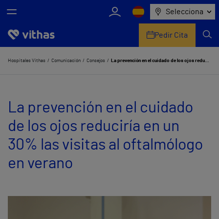
Selecciona
Pedir Cita
Nosotros
Hospitales Vithas
Comunicación
Consejos
La prevención en el cuidado de los ojos reduciría en un 30% las visitas al oftalmólogo en verano
Centros
La prevención en el cuidado
Servicios de salud
de los ojos reduciría en un
Equipo médico y asistencial
30% las visitas al oftalmólogo
Información útil
en verano
Comunicación