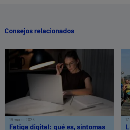
Consejos relacionados
19 marzo 2026
17
Fatiga digital: qué es, síntomas
L