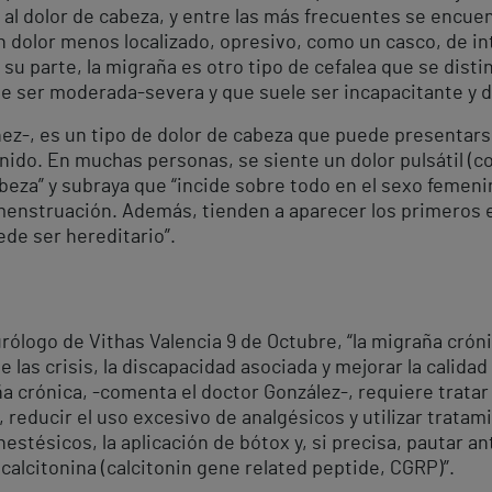
 al dolor de cabeza, y entre las más frecuentes se encuen
n dolor menos localizado, opresivo, como un casco, de i
 su parte, la migraña es otro tipo de cefalea que se disti
ele ser moderada-severa y que suele ser incapacitante y
ñez-, es un tipo de dolor de cabeza que puede presenta
sonido. En muchas personas, se siente un dolor pulsátil (co
beza” y subraya que “incide sobre todo en el sexo femeni
 menstruación. Además, tienden a aparecer los primeros ep
de ser hereditario”.
rólogo de Vithas Valencia 9 de Octubre, “la migraña crón
e las crisis, la discapacidad asociada y mejorar la calidad 
a crónica, -comenta el doctor González-, requiere trata
 reducir el uso excesivo de analgésicos y utilizar trata
estésicos, la aplicación de bótox y, si precisa, pautar a
 calcitonina (calcitonin gene related peptide, CGRP)”.