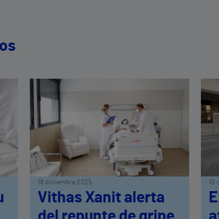
dos
18 diciembre 2025
10 
u
Vithas Xanit alerta
E
del repunte de gripe
a