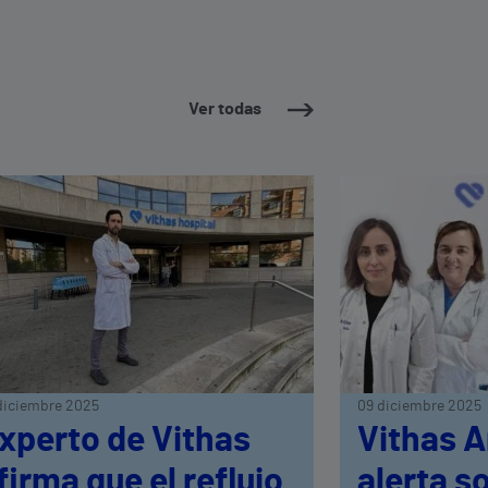
Ver todas
diciembre 2025
09 diciembre 2025
xperto de Vithas
Vithas A
firma que el reflujo
alerta s