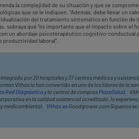
renda la complejidad de su situación y que se comprome
ógicas que se le indiquen. “Además, debe llevar un calen
ividualización del tratamiento sintomático en función de l
s, subraya que “es importante que el impacto sobre el fu
on un abordaje psicoterapéutico cognitivo-conductual p
 productividad laboral”.
integrado por 20 hospitales y 37 centros médicos y asistencia
rman Vithas lo han convertido en uno de los líderes de la s
as Red Diagnóstica
y la central de compras
PlazaSalud
. Vit
rporativa en la calidad asistencial acreditada, la experiencia
l y medioambiental.
Vithas.es
Goodgrower.com Síguenos en