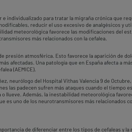
nar e individualizado para tratar la migraña crónica que r
dificables, reducir el uso excesivo de analgésicos y uti
lidad meteorológica favorece las modificaciones del esta
transmisores más relacionados con la cefalea.
e presión atmosférica. Esto favorece la aparición de dol
más afectadas. Una patología que en España afecta a más
falea (AEMICE).
ez, neurólogo del Hospital Vithas Valencia 9 de Octubre,
enes las padecen sufren más ataques cuando el tiempo e
a o llueve. Además, la inestabilidad meteorológica favor
 que es uno de los neurotransmisores más relacionados con
mportancia de diferenciar entre los tipos de cefaleas y 