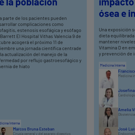
e la población
impacto 
ósea e i
a parte de los pacientes pueden
sarrollar complicaciones como
Una exposición s
fagitis, estenosis esofágica y esófago
dieta equilibrada
Barrett El Hospital Vithas Valencia 9 de
mantener niveles
tubre acogerá el próximo 11 de
Vitamina D en em
iembre una jornada científica centrade
y prevención de 
la actualización del manejo de la
fermedad por reflujo gastroesofágico y
Medicina Interna
hernia de hiato
Francisco
Medicina i
Josefina
Cardiologí
Amelia V
Obstetricia
icina Interna
Marcos Bruna Esteban
José Luis
Cirugía general y del aparato digestivo
Endocrinolo