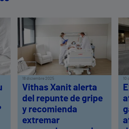
18 diciembre 2025
10 
u
Vithas Xanit alerta
E
del repunte de gripe
a
?
y recomienda
g
extremar
a