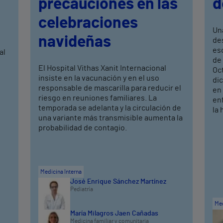
precauciones en las
d
celebraciones
Un
navideñas
de
eso
al
de 
El Hospital Vithas Xanit Internacional
Oc
insiste en la vacunación y en el uso
dic
responsable de mascarilla para reducir el
en 
riesgo en reuniones familiares. La
en
temporada se adelanta y la circulación de
la 
una variante más transmisible aumenta la
probabilidad de contagio.
Medicina Interna
José Enrique Sánchez Martínez
Pediatría
Med
María Milagros Jaen Cañadas
Medicina familiar y comunitaria