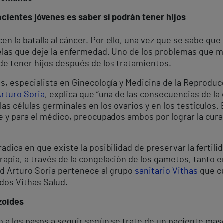
cientes jóvenes es saber si podrán tener hijos
 la batalla al cáncer. Por ello, una vez que se sabe que 
elas que deje la enfermedad. Uno de los problemas que 
 de tener hijos después de los tratamientos.
ás, especialista en Ginecología y Medicina de la Reprodu
Arturo Soria
,
explica que “una de las consecuencias de la
e las células germinales en los ovarios y en los testículo
 y para el médico, preocupados ambos por lograr la curac
adica en que existe la posibilidad de preservar la fertil
erapia, a través de la congelación de los gametos, tanto 
id Arturo Soria pertenece al grupo
sanitario Vithas
que cu
dos Vithas Salud.
zoides
o a los pasos a seguir según se trate de un paciente ma