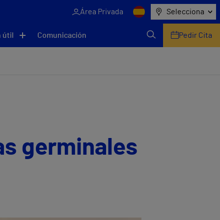
Área Privada
Selecciona
 útil
Comunicación
Pedir Cita
las germinales