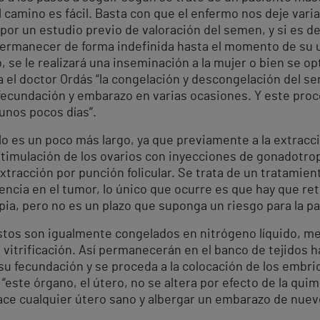
el camino es fácil. Basta con que el enfermo nos deje var
por un estudio previo de valoración del semen, y si es d
ermanecer de forma indefinida hasta el momento de su u
, se le realizará una inseminación a la mujer o bien se op
la el doctor Ordás “la congelación y descongelación del 
fecundación y embarazo en varias ocasiones. Y este proce
 unos pocos días”.
lo es un poco más largo, ya que previamente a la extracci
stimulación de los ovarios con inyecciones de gonadotro
tracción por punción folicular. Se trata de un tratamien
encia en el tumor, lo único que ocurre es que hay que ret
apia, pero no es un plazo que suponga un riesgo para la pa
 estos son igualmente congelados en nitrógeno líquido, 
itrificación. Así permanecerán en el banco de tejidos h
su fecundación y se proceda a la colocación de los embri
“este órgano, el útero, no se altera por efecto de la qui
ce cualquier útero sano y albergar un embarazo de nuev