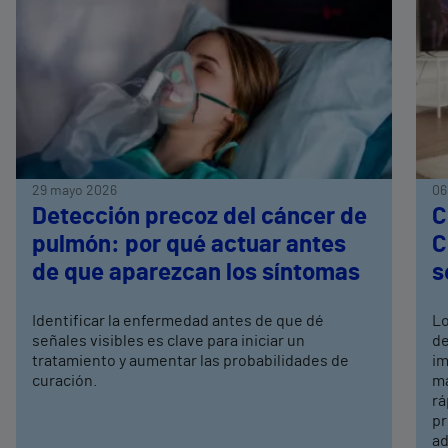
29 mayo 2026
06
Detección precoz del cáncer de
C
pulmón: por qué actuar antes
C
de que aparezcan los síntomas
s
Identificar la enfermedad antes de que dé
Lo
señales visibles es clave para iniciar un
de
tratamiento y aumentar las probabilidades de
im
curación.
ma
rá
pr
ad