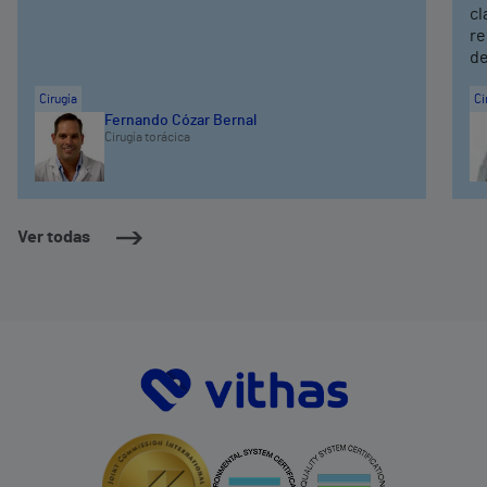
cl
re
de
Cirugía
Ci
Fernando Cózar Bernal
Cirugía torácica
Ver todas