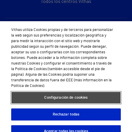
Todos los centros Vithas
Sobre Vithas
Vithas utiliza Cookies propias y de terceros para personalizar
la web según sus preferencias y localización geográfica y
Quiénes somos
para medir la interacción con el sitio web y mostrarle
publicidad según su perfil de navegación. Puede denegar,
Trabajar en Vithas
aceptar su uso o configurarlas con los correspondientes
botones. Puede acceder a la información completa sobre
Teléfono Cita Médica
nuestras Cookies y configurar el consentimiento a través de
la Política de Cookies (también accesible desde el pie de
Teléfono Atención al Cliente
página). Alguna de las Cookies podría suponer una
transferencia de datos fuera del EEE (más información en la
Política de seguridad y salud en el trabajo
Política de Cookies).
Conoce a Supervita
Configuración de cookies
Rechazar todas
Aviso Legal
Política de cookies
Política de privacidad
Mapa web
Protección de datos
Aceptar todas las cookies