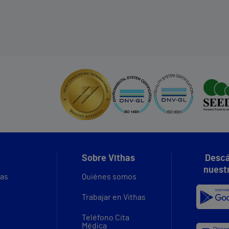
Sobre Vithas
Descá
nuest
vas
Quiénes somos
Trabajar en Vithas
Teléfono Cita
Médica