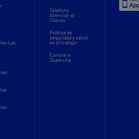
a
Teléfono
Atención al
Cliente
Política de
seguridad y salud
thas Las
en el trabajo
Conoce a
Supervita
thas
thas
thas