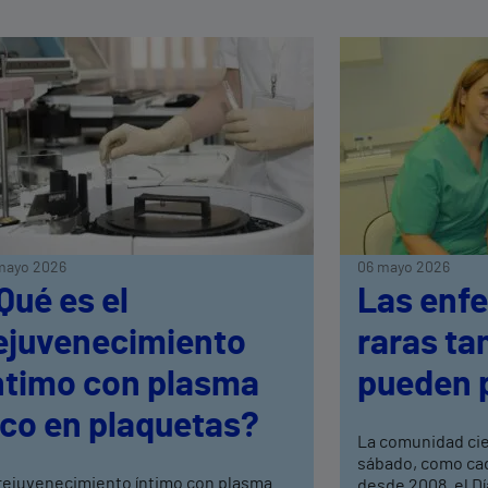
mayo 2026
06 mayo 2026
Qué es el
Las enf
ejuvenecimiento
raras ta
ntimo con plasma
pueden 
ico en plaquetas?
La comunidad ci
sábado, como cad
 rejuvenecimiento íntimo con plasma
desde 2008, el Dí