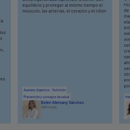
ric
equilibrio y proteger al mismo tiempo el
de
músculo, las arterias, el corazón y el riñón
mej
ta
ela
ín
dos
mí
os
in
cel
n,
cr
sa
alt
seq
ot
ves
en
po
Aparato digestivo
Nutrición
Prevención y consejos de salud
He
Belén Alemany Sánchez
Nefrología