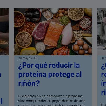
28 mayo 2026
18 
¿Por qué reducir la
¿
n
proteína protege al
r
riñón?
í
r
El objetivo no es demonizar la proteína,
l
sino comprender su papel dentro de una
El
dieta equilibrada. Aprender a comer con