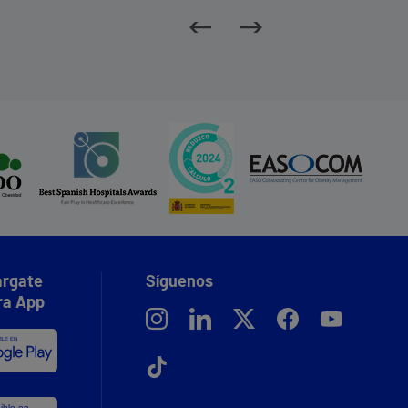
rgate
Síguenos
ra App