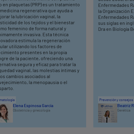
o en plaquetas (PRP) es un tratamiento
Enfermedades Rar
 medicina regenerativa que ayuda a
la Organización 
orar la lubricación vaginal, la
Enfermedades Ra
sticidad de los tejidos y el bienestar
sus siglas en ing
timo femenino de forma natural y
Dra en Biología Be
nimamente invasiva. Esta técnica
novadora estimula la regeneración
ular utilizando los factores de
ecimiento presentes en la propia
ngre de la paciente, ofreciendo una
ernativa segura y eficaz para tratar la
uedad vaginal, las molestias íntimas y
ros cambios asociados al
vejecimiento, la menopausia o el
sparto.
matología
Prevención y consejos 
Elena Espinosa García
Beatriz R
Obstetricia y ginecología
Genética