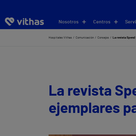
Nosotros
Centros
Servi
Hospitales Vithas
Comunicación
Consejos
La revista Spend 
La revista Sp
ejemplares pa