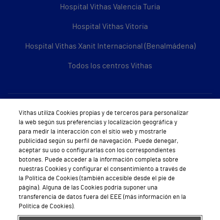
Hospital Vithas Valencia Turia
Hospital Vithas Vitoria
Hospital Vithas Xanit Internacional (Benalmádena)
Todos los centros Vithas
Sobre Vithas
Vithas utiliza Cookies propias y de terceros para personalizar
la web según sus preferencias y localización geográfica y
Quiénes somos
para medir la interacción con el sitio web y mostrarle
publicidad según su perfil de navegación. Puede denegar,
Trabajar en Vithas
aceptar su uso o configurarlas con los correspondientes
botones. Puede acceder a la información completa sobre
Teléfono Cita Médica
nuestras Cookies y configurar el consentimiento a través de
la Política de Cookies (también accesible desde el pie de
Teléfono Atención al Cliente
página). Alguna de las Cookies podría suponer una
transferencia de datos fuera del EEE (más información en la
Política de seguridad y salud en el trabajo
Política de Cookies).