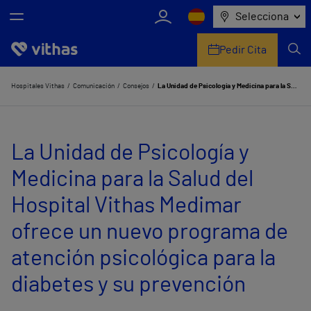
Selecciona
Pedir Cita
Nosotros
Hospitales Vithas
Comunicación
Consejos
La Unidad de Psicología y Medicina para la Salud del Hospital Vithas Medimar ofrece un nuevo programa de atención psicológica para la diabetes y su prevención
Centros
La Unidad de Psicología y
Servicios de salud
Medicina para la Salud del
Equipo médico y asistencial
Hospital Vithas Medimar
Información útil
ofrece un nuevo programa de
Comunicación
atención psicológica para la
diabetes y su prevención