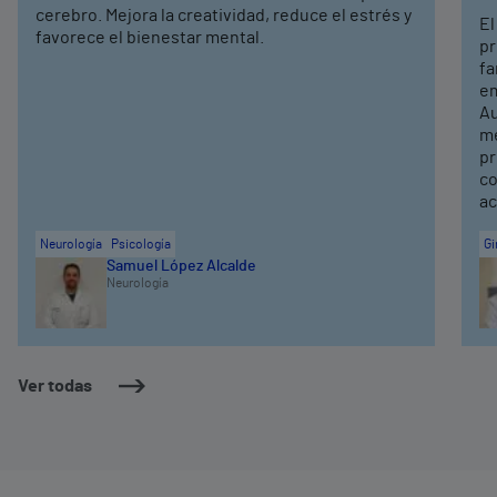
cerebro. Mejora la creatividad, reduce el estrés y
El
favorece el bienestar mental.
pr
fa
em
Au
me
pr
co
ac
Neurología
Psicología
Gi
Samuel López Alcalde
Neurología
Ver todas