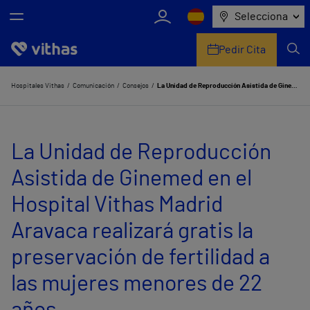
Selecciona
Pedir Cita
Nosotros
Hospitales Vithas
Comunicación
Consejos
La Unidad de Reproducción Asistida de Ginemed en el Hospital Vithas Madrid Aravaca realizará gratis la preservación de fertilidad a las mujeres menores de 22 años
Centros
La Unidad de Reproducción
Servicios de salud
Asistida de Ginemed en el
Equipo médico y asistencial
Hospital Vithas Madrid
Información útil
Aravaca realizará gratis la
Comunicación
preservación de fertilidad a
las mujeres menores de 22