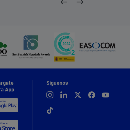
rgate
Síguenos
ra App