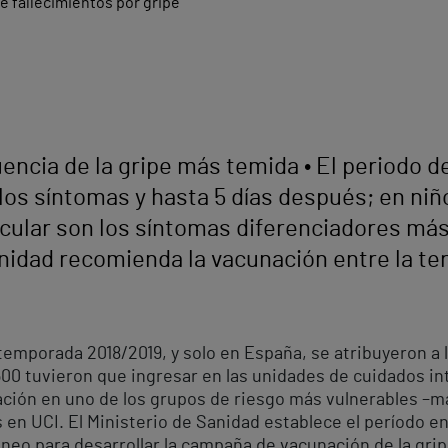
encia de la gripe más temida • El periodo d
os síntomas y hasta 5 días después; en niño
scular son los síntomas diferenciadores más
Sanidad recomienda la vacunación entre la t
 temporada 2018/2019, y solo en España, se atribuyeron a 
500 tuvieron que ingresar en las unidades de cuidados in
ación en uno de los grupos de riesgo más vulnerables –ma
 en UCI. El Ministerio de Sanidad establece el período e
neo para desarrollar la campaña de vacunación de la grip