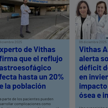
diciembre 2025
09 diciembre 2025
xperto de Vithas
Vithas A
firma que el reflujo
alerta s
astroesofágico
déficit 
fecta hasta un 20%
en invie
e la población
impacto 
ósea e i
a parte de los pacientes pueden
sarrollar complicaciones como