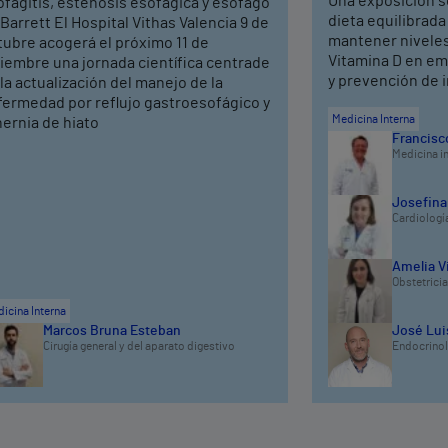
Una exposición s
fagitis, estenosis esofágica y esófago
dieta equilibrada
Barrett El Hospital Vithas Valencia 9 de
mantener niveles
tubre acogerá el próximo 11 de
Vitamina D en em
iembre una jornada científica centrade
y prevención de 
la actualización del manejo de la
fermedad por reflujo gastroesofágico y
Medicina Interna
hernia de hiato
Francisco
Medicina i
Josefina
Cardiologí
Amelia V
Obstetricia
icina Interna
Marcos Bruna Esteban
José Luis
Cirugía general y del aparato digestivo
Endocrinolo