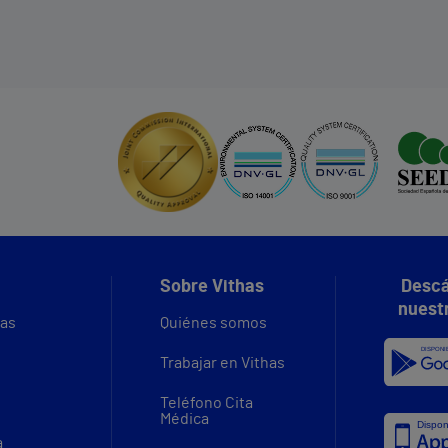
Sobre Vithas
Descá
nuest
vas
Quiénes somos
Trabajar en Vithas
Teléfono Cita
Médica
a