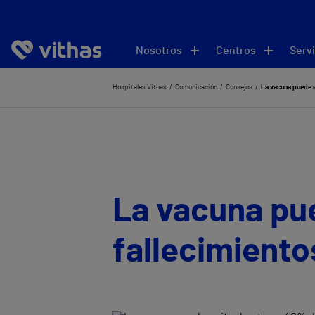
Nosotros
Centros
Servi
Hospitales Vithas
Comunicación
Consejos
La vacuna puede e
La vacuna pu
fallecimiento