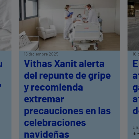
18 diciembre 2025
10 
u
Vithas Xanit alerta
E
del repunte de gripe
a
?
y recomienda
g
extremar
a
precauciones en las
d
celebraciones
Un
navideñas
de