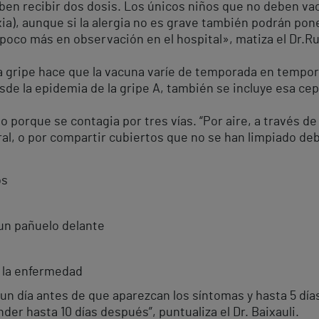
ben recibir dos dosis. Los únicos niños que no deben va
xia), aunque si la alergia no es grave también podrán pone
co más en observación en el hospital», matiza el Dr.Ru
la gripe hace que la vacuna varíe de temporada en tempo
esde la epidemia de la gripe A, también se incluye esa cep
o porque se contagia por tres vías. “Por aire, a través de
al, o por compartir cubiertos que no se han limpiado deb
os
un pañuelo delante
 la enfermedad
un día antes de que aparezcan los síntomas y hasta 5 día
er hasta 10 días después”, puntualiza el Dr. Baixauli.