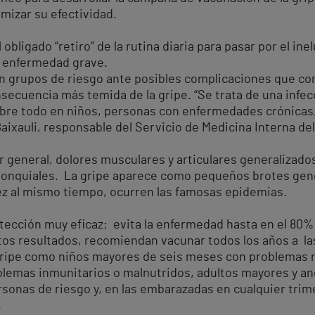
imizar su efectividad.
obligado “retiro” de la rutina diaria para pasar por el inel
a enfermedad grave.
en grupos de riesgo ante posibles complicaciones que con
secuencia más temida de la gripe. “Se trata de una infecc
obre todo en niños, personas con enfermedades crónica
Baixauli, responsable del Servicio de Medicina Interna del
ar general, dolores musculares y articulares generalizad
bronquiales. La gripe aparece como pequeños brotes gen
ez al mismo tiempo, ocurren las famosas epidemias.
ección muy eficaz; evita la enfermedad hasta en el 80% d
tos resultados, recomiendan vacunar todos los años a la
gripe como niños mayores de seis meses con problemas r
blemas inmunitarios o malnutridos, adultos mayores y anc
rsonas de riesgo y, en las embarazadas en cualquier tri
.