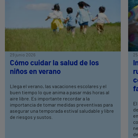
29 junio 2026
25
Cómo cuidar la salud de los
I
niños en verano
r
c
Llega el verano, las vacaciones escolares y el
f
buen tiempo lo que anima a pasar más horas al
aire libre. Es importante recordar a la
El
importancia de tomar medidas preventivas para
de
asegurar una temporada estival saludable y libre
em
de riesgos y sustos.
co
ne
de