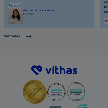
ci
Pediatría
la
Janire Betolaza Asua
sa
Pediatría
Pe
Ver todas