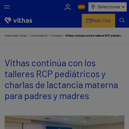
Selecciona
Pedir Cita
Nosotros
Hospitales Vithas
Comunicación
Consejos
Vithas continúa con los talleres RCP pediátricos y charlas de lactancia materna para padres y madres
Centros
Vithas continúa con los
Servicios de salud
talleres RCP pediátricos y
Equipo médico y asistencial
charlas de lactancia materna
Información útil
para padres y madres
Comunicación