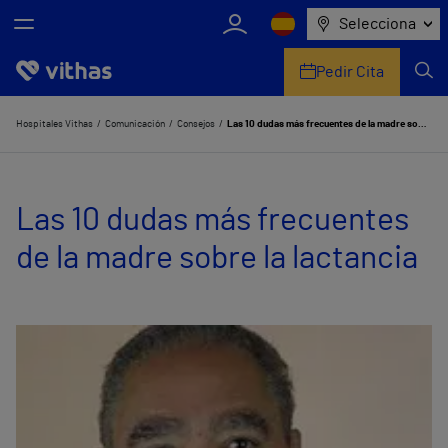
Selecciona
Pedir Cita
Nosotros
Hospitales Vithas
Comunicación
Consejos
Las 10 dudas más frecuentes de la madre sobre la lactancia
Centros
Las 10 dudas más frecuentes
Servicios de salud
de la madre sobre la lactancia
Equipo médico y asistencial
Información útil
Comunicación