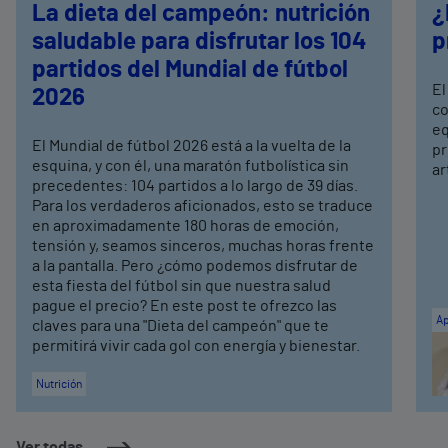
La dieta del campeón: nutrición
¿
saludable para disfrutar los 104
p
partidos del Mundial de fútbol
El
2026
co
eq
El Mundial de fútbol 2026 está a la vuelta de la
pr
esquina, y con él, una maratón futbolística sin
ar
precedentes: 104 partidos a lo largo de 39 días.
Para los verdaderos aficionados, esto se traduce
en aproximadamente 180 horas de emoción,
tensión y, seamos sinceros, muchas horas frente
a la pantalla. Pero ¿cómo podemos disfrutar de
esta fiesta del fútbol sin que nuestra salud
pague el precio? En este post te ofrezco las
Ap
claves para una "Dieta del campeón" que te
permitirá vivir cada gol con energía y bienestar.
Nutrición
Ver todas