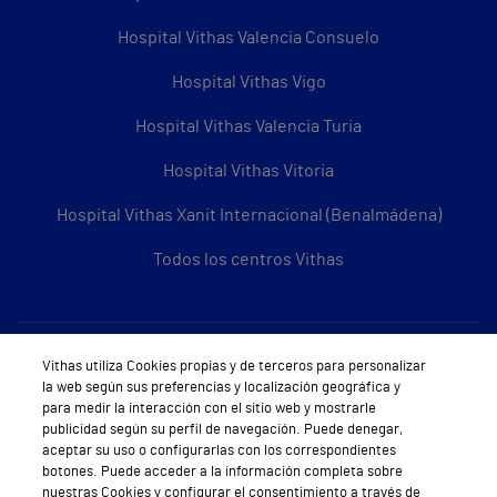
Hospital Vithas Valencia Consuelo
Hospital Vithas Vigo
Hospital Vithas Valencia Turia
Hospital Vithas Vitoria
Hospital Vithas Xanit Internacional (Benalmádena)
Todos los centros Vithas
Sobre Vithas
Vithas utiliza Cookies propias y de terceros para personalizar
la web según sus preferencias y localización geográfica y
Quiénes somos
para medir la interacción con el sitio web y mostrarle
publicidad según su perfil de navegación. Puede denegar,
Trabajar en Vithas
aceptar su uso o configurarlas con los correspondientes
botones. Puede acceder a la información completa sobre
Teléfono Cita Médica
nuestras Cookies y configurar el consentimiento a través de