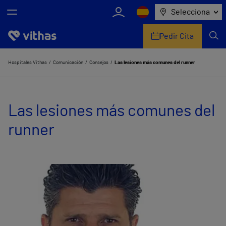
Selecciona
Pedir Cita
Nosotros
Hospitales Vithas
Comunicación
Consejos
Las lesiones más comunes del runner
Centros
Las lesiones más comunes del
Servicios de salud
runner
Equipo médico y asistencial
Información útil
Comunicación