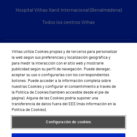
Hospital Vithas Xanit Internacional (Benalmádena)
Todos los centros Vithas
Sobre Vithas
Vithas utiliza Cookies propias y de terceros para personalizar
la web según sus preferencias y localización geográfica y
Quiénes somos
para medir la interacción con el sitio web y mostrarle
publicidad según su perfil de navegación. Puede denegar,
Trabajar en Vithas
aceptar su uso o configurarlas con los correspondientes
botones. Puede acceder a la información completa sobre
Teléfono Cita Médica
nuestras Cookies y configurar el consentimiento a través de
la Política de Cookies (también accesible desde el pie de
Teléfono Atención al Cliente
página). Alguna de las Cookies podría suponer una
transferencia de datos fuera del EEE (más información en la
Política de seguridad y salud en el trabajo
Política de Cookies).
Conoce a Supervita
Configuración de cookies