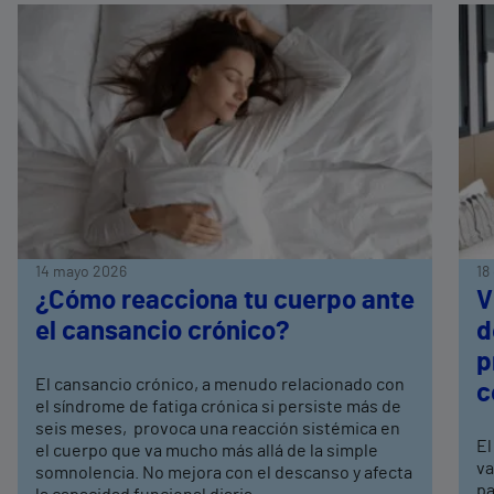
14 mayo 2026
18
¿Cómo reacciona tu cuerpo ante
V
el cansancio crónico?
d
p
El cansancio crónico, a menudo relacionado con
c
el síndrome de fatiga crónica si persiste más de
seis meses, provoca una reacción sistémica en
El
el cuerpo que va mucho más allá de la simple
va
somnolencia. No mejora con el descanso y afecta
pa