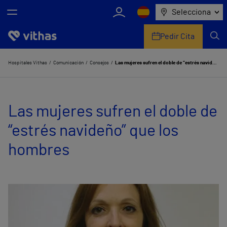
Selecciona
Pedir Cita
Nosotros
Hospitales Vithas
Comunicación
Consejos
Las mujeres sufren el doble de “estrés navideño” que los hombres
Centros
Las mujeres sufren el doble de
Servicios de salud
“estrés navideño” que los
Equipo médico y asistencial
hombres
Información útil
Comunicación