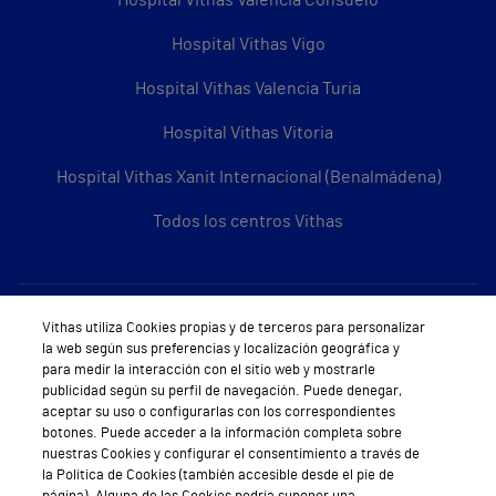
Hospital Vithas Vigo
Hospital Vithas Valencia Turia
Hospital Vithas Vitoria
Hospital Vithas Xanit Internacional (Benalmádena)
Todos los centros Vithas
Sobre Vithas
Vithas utiliza Cookies propias y de terceros para personalizar
la web según sus preferencias y localización geográfica y
Quiénes somos
para medir la interacción con el sitio web y mostrarle
publicidad según su perfil de navegación. Puede denegar,
Trabajar en Vithas
aceptar su uso o configurarlas con los correspondientes
botones. Puede acceder a la información completa sobre
Teléfono Cita Médica
nuestras Cookies y configurar el consentimiento a través de
la Política de Cookies (también accesible desde el pie de
Teléfono Atención al Cliente