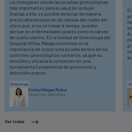
La citología es una de las pruebas ginecológicas
más importantes para la salud de la mujer.
El
Gracias a ella, es posible detectar de manera
pr
precoz alteraciones en las células del cuello del
fa
útero que, si no se tratan a tiempo, pueden
em
derivar en enfermedades graves como el cáncer
Au
de cuello uterino. En la Unidad de Ginecología del
me
Hospital Vithas Málaga insistimos en la
pr
importancia de incluir esta prueba dentro de los
co
controles ginecológicos rutinarios, ya que su
ac
sencillez y eficacia la convierten en una
herramienta fundamental de prevención y
detección precoz.
Ginecología
Gi
Emilia Villegas Muñoz
Obstetricia y ginecología
Ver todas