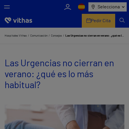
Selecciona
Pedir Cita
Nosotros
Hospitales Vithas
Comunicación
Consejos
Las Urgencias no cierran en verano: ¿qué es lo más habitual?
Centros
Las Urgencias no cierran en
Servicios de salud
verano: ¿qué es lo más
Equipo médico y asistencial
habitual?
Información útil
Comunicación