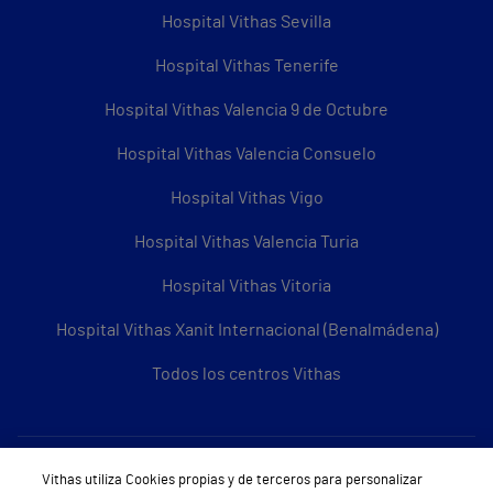
Hospital Vithas Sevilla
Hospital Vithas Tenerife
Hospital Vithas Valencia 9 de Octubre
Hospital Vithas Valencia Consuelo
Hospital Vithas Vigo
Hospital Vithas Valencia Turia
Hospital Vithas Vitoria
Hospital Vithas Xanit Internacional (Benalmádena)
Todos los centros Vithas
Sobre Vithas
Vithas utiliza Cookies propias y de terceros para personalizar