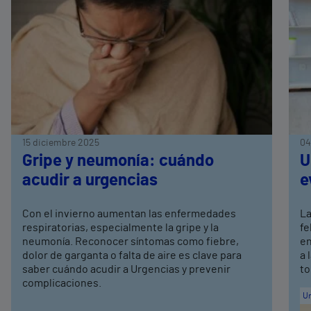
15 diciembre 2025
04
Gripe y neumonía: cuándo
U
acudir a urgencias
e
Con el invierno aumentan las enfermedades
La
respiratorias, especialmente la gripe y la
fe
neumonía. Reconocer síntomas como fiebre,
en
dolor de garganta o falta de aire es clave para
a 
saber cuándo acudir a Urgencias y prevenir
to
complicaciones.
Ur