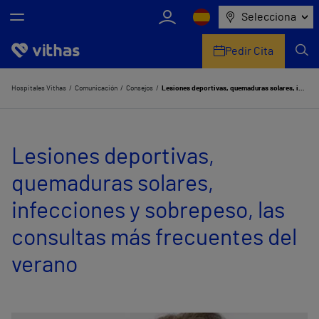
Selecciona
Pedir Cita
Nosotros
Hospitales Vithas
Comunicación
Consejos
Lesiones deportivas, quemaduras solares, infecciones y sobrepeso, las consultas más frecuentes del verano
Centros
Lesiones deportivas,
Servicios de salud
quemaduras solares,
Equipo médico y asistencial
infecciones y sobrepeso, las
Información útil
consultas más frecuentes del
Comunicación
verano