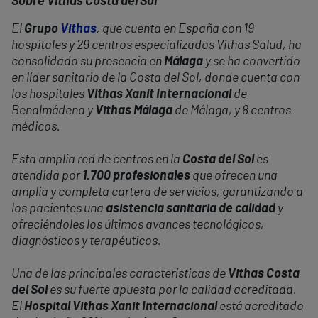
Sobre Vithas Costa del Sol
El
Grupo
Vithas
, que cuenta en España con 19
hospitales y 29 centros especializados Vithas Salud, ha
consolidado su presencia en
Málaga
y se ha convertido
en líder sanitario de la Costa del Sol, donde cuenta con
los hospitales
Vithas Xanit Internacional
de
Benalmádena y
Vithas Málaga
de Málaga, y 8 centros
médicos.
Esta amplia red de centros en la
Costa del Sol
es
atendida por
1.700 profesionales
que ofrecen una
amplia y completa cartera de servicios, garantizando a
los pacientes una
asistencia sanitaria de calidad
y
ofreciéndoles los últimos avances tecnológicos,
diagnósticos y terapéuticos.
Una de las principales características de
Vithas Costa
del Sol
es su fuerte apuesta por la calidad acreditada.
El
Hospital Vithas Xanit Internacional
está acreditado