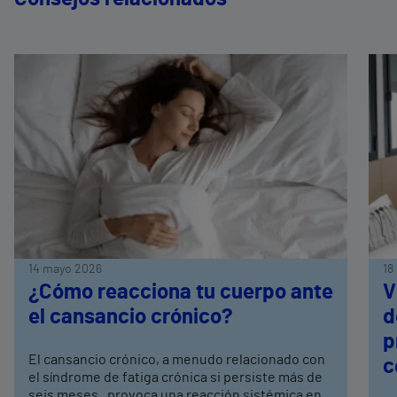
14 mayo 2026
18
¿Cómo reacciona tu cuerpo ante
V
el cansancio crónico?
d
p
El cansancio crónico, a menudo relacionado con
c
el síndrome de fatiga crónica si persiste más de
seis meses, provoca una reacción sistémica en