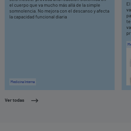
El
el cuerpo que va mucho más allá de la simple
va
somnolencia. No mejora con el descanso y afecta
pa
la capacidad funcional diaria
te
va
pr
Me
Medicina Interna
Ver todas