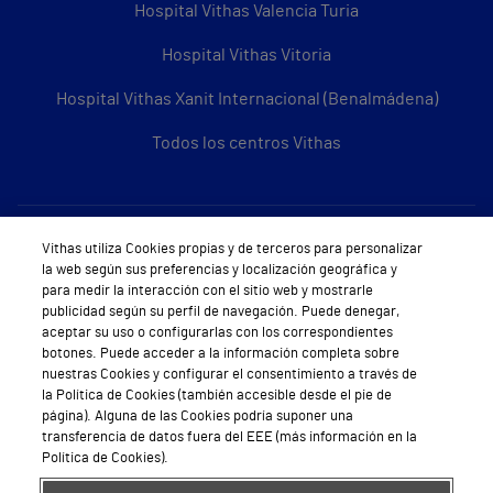
Hospital Vithas Valencia Turia
Hospital Vithas Vitoria
Hospital Vithas Xanit Internacional (Benalmádena)
Todos los centros Vithas
Sobre Vithas
Vithas utiliza Cookies propias y de terceros para personalizar
la web según sus preferencias y localización geográfica y
Quiénes somos
para medir la interacción con el sitio web y mostrarle
publicidad según su perfil de navegación. Puede denegar,
Trabajar en Vithas
aceptar su uso o configurarlas con los correspondientes
botones. Puede acceder a la información completa sobre
Teléfono Cita Médica
nuestras Cookies y configurar el consentimiento a través de
la Política de Cookies (también accesible desde el pie de
Teléfono Atención al Cliente
página). Alguna de las Cookies podría suponer una
transferencia de datos fuera del EEE (más información en la
Política de seguridad y salud en el trabajo
Política de Cookies).