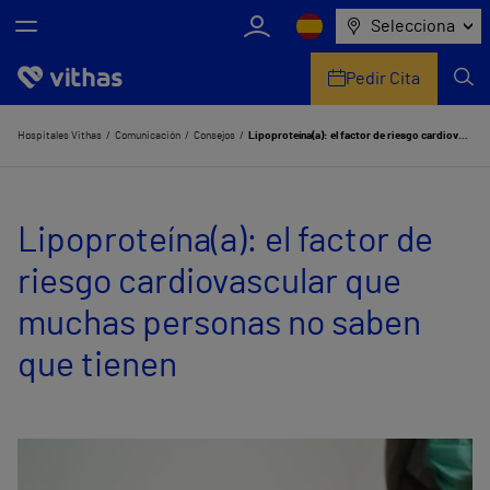
Selecciona
Pedir Cita
Nosotros
Hospitales Vithas
Comunicación
Consejos
Lipoproteína(a): el factor de riesgo cardiovascular que muchas personas no saben que tienen
Centros
Lipoproteína(a): el factor de
Servicios de salud
riesgo cardiovascular que
Equipo médico y asistencial
muchas personas no saben
Información útil
que tienen
Comunicación