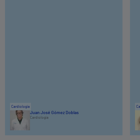
Cardiología
Ca
Juan José Gómez Doblas
Cardiología