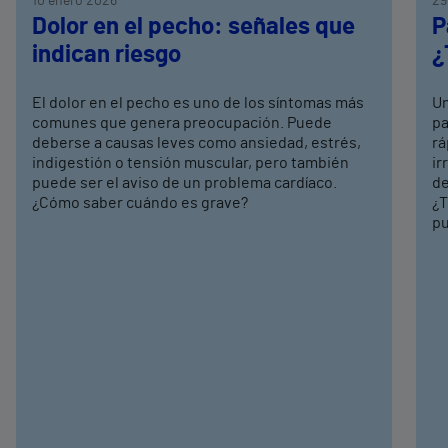
10 enero 2026
29
Dolor en el pecho: señales que
P
indican riesgo
¿
El dolor en el pecho es uno de los síntomas más
Un
comunes que genera preocupación. Puede
pa
deberse a causas leves como ansiedad, estrés,
rá
indigestión o tensión muscular, pero también
ir
puede ser el aviso de un problema cardíaco.
de
¿Cómo saber cuándo es grave?
¿T
pu