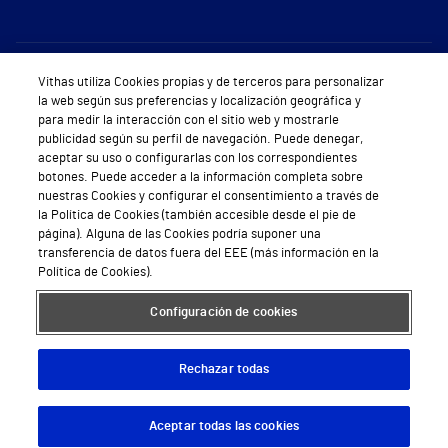
Sobre Vithas
Vithas utiliza Cookies propias y de terceros para personalizar
la web según sus preferencias y localización geográfica y
Quiénes somos
para medir la interacción con el sitio web y mostrarle
publicidad según su perfil de navegación. Puede denegar,
Trabajar en Vithas
aceptar su uso o configurarlas con los correspondientes
botones. Puede acceder a la información completa sobre
Teléfono Cita Médica
nuestras Cookies y configurar el consentimiento a través de
la Política de Cookies (también accesible desde el pie de
Teléfono Atención al Cliente
página). Alguna de las Cookies podría suponer una
transferencia de datos fuera del EEE (más información en la
Política de seguridad y salud en el trabajo
Política de Cookies).
Conoce a Supervita
Configuración de cookies
Rechazar todas
Aviso Legal
Política de cookies
Política de privacidad
Mapa web
Protección de datos
Aceptar todas las cookies
Descargar App
Pedir cita
© 2026 Vithas. Todos los derechos reservados.