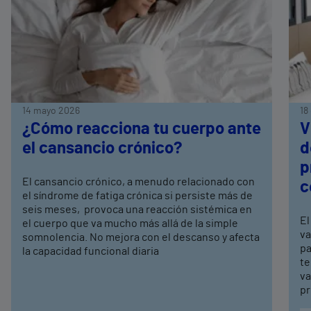
14 mayo 2026
18
¿Cómo reacciona tu cuerpo ante
V
el cansancio crónico?
d
p
El cansancio crónico, a menudo relacionado con
c
el síndrome de fatiga crónica si persiste más de
seis meses, provoca una reacción sistémica en
El
el cuerpo que va mucho más allá de la simple
va
somnolencia. No mejora con el descanso y afecta
pa
la capacidad funcional diaria
te
va
pr