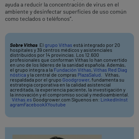
ayuda a reducir la concentración de virus en el
ambiente y desinfectar superficies de uso común
como teclados o teléfonos”.
Sobre Vithas
El
grupo Vithas
está integrado por 20
hospitales y 39 centros médicos y asistenciales
distribuidos por 14 provincias. Los 12.600
profesionales que conforman Vithas lo han convertido
en uno de los líderes de la sanidad española. Además,
el grupo integra a la
Fundación Vithas
,
Vithas Red Diag
nóstica
y la central de compras
PlazaSalud
. Vithas,
respaldada por el grupo
Goodgrower
, fundamenta su
estrategia corporativa en la calidad asistencial
acreditada, la experiencia paciente, la investigación y
la innovación y el compromiso social y medioambiental.
Vithas.es
Goodgrower.com Síguenos en:
LinkedIn
Inst
agram
Facebook
X
Youtube