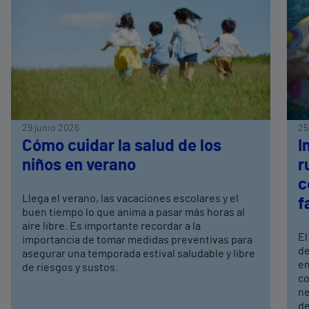
29 junio 2026
25
Cómo cuidar la salud de los
I
niños en verano
r
c
Llega el verano, las vacaciones escolares y el
f
buen tiempo lo que anima a pasar más horas al
aire libre. Es importante recordar a la
El
importancia de tomar medidas preventivas para
de
asegurar una temporada estival saludable y libre
em
de riesgos y sustos.
co
ne
de