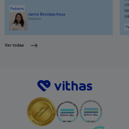
ci
Pediatría
la
Janire Betolaza Asua
sa
Pediatría
Pe
Ver todas