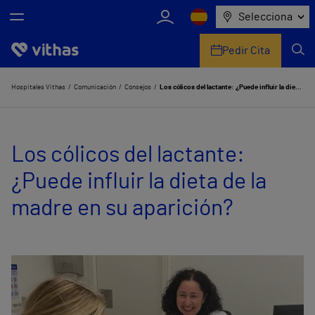
Selecciona
Pedir Cita
Nosotros
Hospitales Vithas
Comunicación
Consejos
Los cólicos del lactante: ¿Puede influir la dieta de la madre en su aparición?
Centros
Los cólicos del lactante:
Servicios de salud
¿Puede influir la dieta de la
Equipo médico y asistencial
madre en su aparición?
Información útil
Comunicación