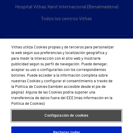
Hospital Vithas Xanit Internacional (Benalmádena)
Todos los centros Vithas
Sobre Vithas
Vithas utiliza Cookies propias y de terceros para personalizar
la web según sus preferencias y localización geográfica y
Quiénes somos
para medir la interacción con el sitio web y mostrarle
publicidad según su perfil de navegación. Puede denegar,
Trabajar en Vithas
aceptar su uso o configurarlas con los correspondientes
botones. Puede acceder a la información completa sobre
Teléfono Cita Médica
nuestras Cookies y configurar el consentimiento a través de
la Política de Cookies (también accesible desde el pie de
Teléfono Atención al Cliente
página). Alguna de las Cookies podría suponer una
transferencia de datos fuera del EEE (más información en la
Política de seguridad y salud en el trabajo
Política de Cookies).
Conoce a Supervita
Configuración de cookies
Rechazar todas