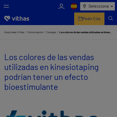
Selecciona
Pedir Cita
Nosotros
Hospitales Vithas
Comunicación
Consejos
Los colores de las vendas utilizadas en kinesiotaping podrían tener un efecto bioestimulante
Centros
Los colores de las vendas
Servicios de salud
utilizadas en kinesiotaping
Equipo médico y asistencial
podrían tener un efecto
Información útil
bioestimulante
Comunicación