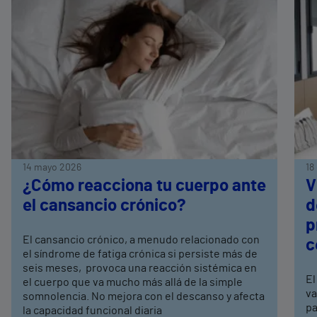
14 mayo 2026
18
¿Cómo reacciona tu cuerpo ante
V
el cansancio crónico?
d
p
El cansancio crónico, a menudo relacionado con
c
el síndrome de fatiga crónica si persiste más de
seis meses, provoca una reacción sistémica en
El
el cuerpo que va mucho más allá de la simple
va
somnolencia. No mejora con el descanso y afecta
pa
la capacidad funcional diaria