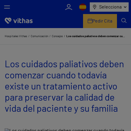
Selecciona
Pedir Cita
Nosotros
Hospitales Vithas
Comunicación
Consejos
Los cuidados paliativos deben comenzar cuando todavía existe un tratamiento activo para preservar la calidad de vida del paciente y su familia
Centros
Los cuidados paliativos deben
Servicios de salud
comenzar cuando todavía
Equipo médico y asistencial
existe un tratamiento activo
Información útil
para preservar la calidad de
Comunicación
vida del paciente y su familia