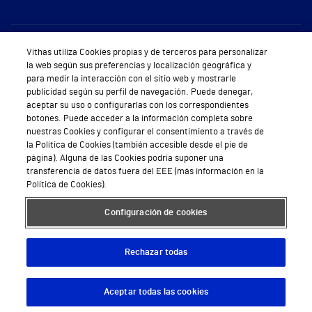
Sobre Vithas
Vithas utiliza Cookies propias y de terceros para personalizar
la web según sus preferencias y localización geográfica y
Quiénes somos
para medir la interacción con el sitio web y mostrarle
publicidad según su perfil de navegación. Puede denegar,
Trabajar en Vithas
aceptar su uso o configurarlas con los correspondientes
botones. Puede acceder a la información completa sobre
Teléfono Cita Médica
nuestras Cookies y configurar el consentimiento a través de
la Política de Cookies (también accesible desde el pie de
Teléfono Atención al Cliente
página). Alguna de las Cookies podría suponer una
transferencia de datos fuera del EEE (más información en la
Política de seguridad y salud en el trabajo
Política de Cookies).
Conoce a Supervita
Configuración de cookies
Rechazar todas
Aviso Legal
Política de cookies
Política de privacidad
Mapa web
Protección de datos
Aceptar todas las cookies
Descargar App
Pedir cita
© 2026 Vithas. Todos los derechos reservados.