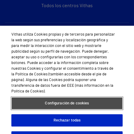
Todos los centros Vithas
Sobre Vithas
Vithas utiliza Cookies propias y de terceros para personalizar
la web según sus preferencias y localización geográfica y
Quiénes somos
para medir la interacción con el sitio web y mostrarle
publicidad según su perfil de navegación. Puede denegar,
Trabajar en Vithas
aceptar su uso o configurarlas con los correspondientes
botones. Puede acceder a la información completa sobre
Teléfono Cita Médica
nuestras Cookies y configurar el consentimiento a través de
la Política de Cookies (también accesible desde el pie de
Teléfono Atención al Cliente
página). Alguna de las Cookies podría suponer una
transferencia de datos fuera del EEE (más información en la
Política de seguridad y salud en el trabajo
Política de Cookies).
Conoce a Supervita
Configuración de cookies
Rechazar todas
Aviso Legal
Política de cookies
Política de privacidad
Mapa web
Protección de datos