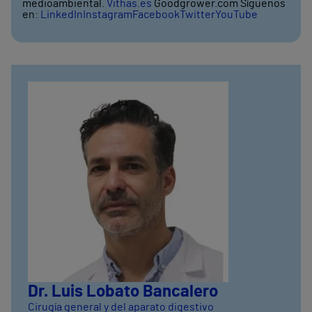
medioambiental.
Vithas.es
Goodgrower.com Síguenos
en:
LinkedIn
Instagram
Facebook
Twitter
YouTube
Dr. Luis Lobato Bancalero
Cirugía general y del aparato digestivo