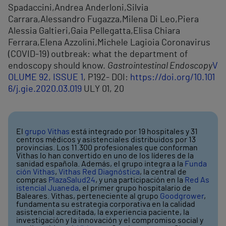
Spadaccini,Andrea Anderloni,Silvia
Carrara,Alessandro Fugazza,Milena Di Leo,Piera
Alessia Galtieri,Gaia Pellegatta,Elisa Chiara
Ferrara,Elena Azzolini,Michele Lagioia Coronavirus
(COVID-19) outbreak: what the department of
endoscopy should know.
Gastrointestinal Endoscopy
V
OLUME 92, ISSUE 1
, P192- DOI:
https://doi.org/10.101
6/j.gie.2020.03.019
ULY 01, 20
El
grupo Vithas
está integrado por 19 hospitales y 31
centros médicos y asistenciales distribuidos por 13
provincias. Los 11.300 profesionales que conforman
Vithas lo han convertido en uno de los líderes de la
sanidad española. Además, el grupo integra a la
Funda
ción Vithas
,
Vithas Red Diagnóstica
, la central de
compras
PlazaSalud24
, y una participación en la
Red As
istencial Juaneda
, el primer grupo hospitalario de
Baleares. Vithas, perteneciente al grupo
Goodgrower
,
fundamenta su estrategia corporativa en la calidad
asistencial acreditada, la experiencia paciente, la
investigación y la innovación y el compromiso social y