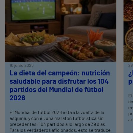
10 junio 2026
28
La dieta del campeón: nutrición
¿
saludable para disfrutar los 104
p
partidos del Mundial de fútbol
El
2026
co
eq
El Mundial de fútbol 2026 está a la vuelta de la
pr
esquina, y con él, una maratón futbolística sin
ar
precedentes: 104 partidos a lo largo de 39 días.
Para los verdaderos aficionados, esto se traduce