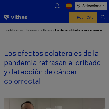
Selecciona
Pedir Cita
Nosotros
Hospitales Vithas
Comunicación
Consejos
Los efectos colaterales de la pandemia retrasan el cribado y detección de cáncer colorrectal
Centros
Los efectos colaterales de la
Servicios de salud
pandemia retrasan el cribado
Equipo médico y asistencial
y detección de cáncer
Información útil
colorrectal
Comunicación