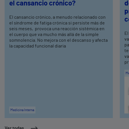
el cansancio crónico?
d
p
El cansancio crónico, a menudo relacionado con
c
el síndrome de fatiga crónica si persiste más de
seis meses, provoca una reacción sistémica en
El
el cuerpo que va mucho más allá de la simple
va
somnolencia. No mejora con el descanso y afecta
pa
la capacidad funcional diaria
te
va
pr
Me
Medicina Interna
Ver todas