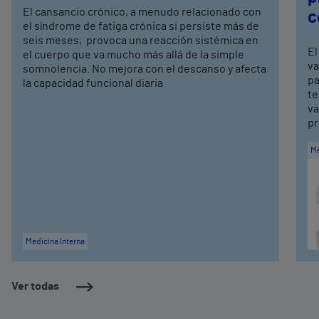
El cansancio crónico, a menudo relacionado con
c
el síndrome de fatiga crónica si persiste más de
seis meses, provoca una reacción sistémica en
El
el cuerpo que va mucho más allá de la simple
va
somnolencia. No mejora con el descanso y afecta
pa
la capacidad funcional diaria
te
va
pr
Me
Medicina Interna
Ver todas