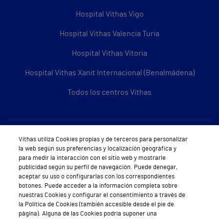
Hospital Vithas Vigo
Hospital Vithas Valencia Turia
Hospital Vithas Vitoria
Hospital Vithas Xanit Internacional (Benalmádena)
Todos los centros Vithas
Sobre Vithas
Vithas utiliza Cookies propias y de terceros para personalizar
la web según sus preferencias y localización geográfica y
Quiénes somos
para medir la interacción con el sitio web y mostrarle
publicidad según su perfil de navegación. Puede denegar,
Trabajar en Vithas
aceptar su uso o configurarlas con los correspondientes
botones. Puede acceder a la información completa sobre
Teléfono Cita Médica
nuestras Cookies y configurar el consentimiento a través de
la Política de Cookies (también accesible desde el pie de
Teléfono Atención al Cliente
página). Alguna de las Cookies podría suponer una