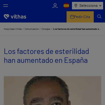
Selecciona
Pedir Cita
Nosotros
Hospitales Vithas
Comunicación
Consejos
Los factores de esterilidad han aumentado en España
Centros
Los factores de esterilidad
Servicios de salud
han aumentado en España
Equipo médico y asistencial
Información útil
Comunicación