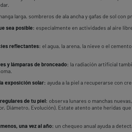
dar.
manga larga, sombreros de ala ancha y gafas de sol con p
e sea posible:
especialmente en actividades al aire libre
ies reflectantes:
el agua, la arena, la nieve o el cement
res y lámparas de bronceado:
la radiación artificial tam
noma.
 la exposición solar:
ayuda a la piel a recuperarse con cr
ulares de tu piel:
observa lunares o manchas nuevas, 
or, Diámetro, Evolución). Estate atento ante heridas que
 menos, una vez al año:
un chequeo anual ayuda a detect