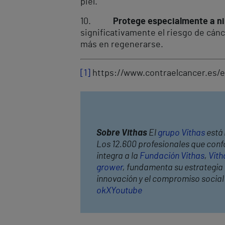
piel.
10.
Protege especialmente a n
significativamente el riesgo de cánc
más en regenerarse.
[1]
https://www.contraelcancer.es/e
Sobre Vithas
El
grupo Vithas
está 
Los 12.600 profesionales que confo
integra a la
Fundación Vithas
,
Vith
grower
, fundamenta su estrategia c
innovación y el compromiso socia
ok
X
Youtube