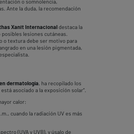
rientación o somnolencia,
s. Ante la duda, la recomendación
ithas Xanit Internacional
destaca la
o posibles lesiones cutáneas.
o o textura debe ser motivo para
sangrado en una lesión pigmentada,
especialista.
 en dermatología
, ha recopilado los
 está asociado a la exposición solar”.
ayor calor:
 p.m., cuando la radiación UV es más
spectro (UVA y UVB), y úsalo de