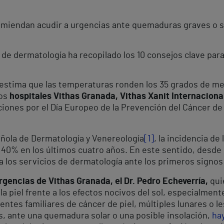
comiendan acudir a urgencias ante quemaduras graves o 
de dermatología ha recopilado los 10 consejos clave para 
stima que las temperaturas ronden los 35 grados de media
los
hospitales Vithas Granada, Vithas Xanit Internacional
ciones por el Día Europeo de la Prevención del Cáncer d
añola de Dermatología y Venereología
[1]
, la incidencia de
% en los últimos cuatro años. En este sentido, desde lo
 a los servicios de dermatología ante los primeros sign
rgencias de Vithas Granada, el Dr. Pedro Echeverría,
qui
la piel frente a los efectos nocivos del sol, especialme
entes familiares de cáncer de piel, múltiples lunares o 
, ante una quemadura solar o una posible insolación,
hay