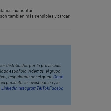
infancia aumentan
s son también más sensibles y tardan
les distribuidos por 14 provincias.
anidad española. Además, el grupo
thas, respaldada por el grupo
Good
ia paciente, la investigación y la
:
LinkedIn
Instagram
TikTok
Facebo