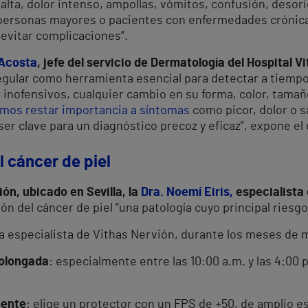
 alta, dolor intenso, ampollas, vómitos, confusión, deso
 personas mayores o pacientes con enfermedades crónica
 evitar complicaciones”.
 Acosta
, jefe del servicio de Dermatología del Hospital V
egular como herramienta esencial para detectar a tiemp
nofensivos, cualquier cambio en su forma, color, tamañ
mos restar importancia a síntomas
como picor, dolor o 
er clave para un diagnóstico precoz y eficaz”, expone el 
l cáncer de piel
ón, ubicado en Sevilla, la
Dra. Noemí Eiris,
especialista
ón del cáncer de piel “una patología cuyo principal riesgo
 especialista de Vithas Nervión, durante los meses de m
rolongada
: especialmente entre las 10:00 a.m. y las 4:00
mente
: elige un protector con un FPS de +50, de amplio e