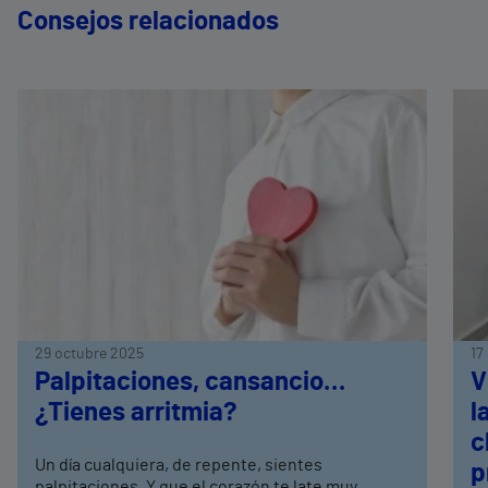
Consejos relacionados
29 octubre 2025
17
Palpitaciones, cansancio…
V
¿Tienes arritmia?
l
c
Un día cualquiera, de repente, sientes
p
palpitaciones. Y que el corazón te late muy