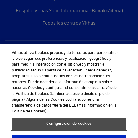
Hospital Vithas Xanit Internacional (Benalmádena)
Todos los centros Vithas
Sobre Vithas
Vithas utiliza Cookies propias y de terceros para personalizar
la web según sus preferencias y localización geográfica y
Quiénes somos
para medir la interacción con el sitio web y mostrarle
publicidad según su perfil de navegación. Puede denegar,
Trabajar en Vithas
aceptar su uso o configurarlas con los correspondientes
botones. Puede acceder a la información completa sobre
Teléfono Cita Médica
nuestras Cookies y configurar el consentimiento a través de
la Política de Cookies (también accesible desde el pie de
Teléfono Atención al Cliente
página). Alguna de las Cookies podría suponer una
transferencia de datos fuera del EEE (más información en la
Política de seguridad y salud en el trabajo
Política de Cookies).
Conoce a Supervita
Configuración de cookies