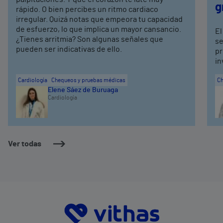
g
rápido. O bien percibes un ritmo cardiaco
irregular. Quizá notas que empeora tu capacidad
de esfuerzo, lo que implica un mayor cansancio.
El
¿Tienes arritmia? Son algunas señales que
se
pueden ser indicativas de ello.
pr
in
Cardiología
Chequeos y pruebas médicas
Ch
Elene Sáez de Buruaga
Cardiología
Ver todas