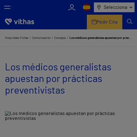
Selecciona
Pedir Cita
Nosotros
Hospitales Vithas
Comunicación
Consejos
Los médicos generalistas apuestan por prácticas preventivistas
Centros
Los médicos generalistas
Servicios de salud
apuestan por prácticas
Equipo médico y asistencial
preventivistas
Información útil
Comunicación