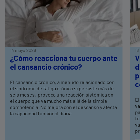
14 mayo 2026
18
¿Cómo reacciona tu cuerpo ante
V
el cansancio crónico?
d
p
El cansancio crónico, a menudo relacionado con
c
el síndrome de fatiga crónica si persiste más de
seis meses, provoca una reacción sistémica en
El
el cuerpo que va mucho más allá de la simple
va
somnolencia. No mejora con el descanso y afecta
pa
la capacidad funcional diaria
te
va
pr