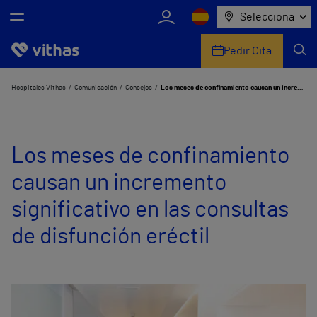
Selecciona
Pedir Cita
Nosotros
Hospitales Vithas
Comunicación
Consejos
Los meses de confinamiento causan un incremento significativo en las consultas de disfunción eréctil
Centros
Los meses de confinamiento
Servicios de salud
causan un incremento
Equipo médico y asistencial
significativo en las consultas
Información útil
de disfunción eréctil
Comunicación