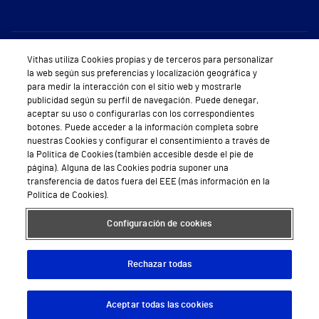
Sobre Vithas
Vithas utiliza Cookies propias y de terceros para personalizar
la web según sus preferencias y localización geográfica y
Quiénes somos
para medir la interacción con el sitio web y mostrarle
publicidad según su perfil de navegación. Puede denegar,
Trabajar en Vithas
aceptar su uso o configurarlas con los correspondientes
botones. Puede acceder a la información completa sobre
Teléfono Cita Médica
nuestras Cookies y configurar el consentimiento a través de
la Política de Cookies (también accesible desde el pie de
Teléfono Atención al Cliente
página). Alguna de las Cookies podría suponer una
transferencia de datos fuera del EEE (más información en la
Política de seguridad y salud en el trabajo
Política de Cookies).
Conoce a Supervita
Configuración de cookies
Rechazar todas
Aviso Legal
Política de cookies
Política de privacidad
Mapa web
Protección de datos
Aceptar todas las cookies
Descargar App
Pedir cita
© 2026 Vithas. Todos los derechos reservados.