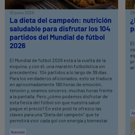
10 junio 2026
28
La dieta del campeón: nutrición
¿
saludable para disfrutar los 104
p
partidos del Mundial de fútbol
El
2026
co
eq
El Mundial de fútbol 2026 está a la vuelta de la
pr
esquina, y con él, una maratón futbolística sin
ar
precedentes: 104 partidos a lo largo de 39 días.
Para los verdaderos aficionados, esto se traduce
en aproximadamente 180 horas de emoción,
tensión y, seamos sinceros, muchas horas frente
a la pantalla. Pero ¿cómo podemos disfrutar de
esta fiesta del fútbol sin que nuestra salud
pague el precio? En este post te ofrezco las
Ap
claves para una "Dieta del campeón" que te
permitirá vivir cada gol con energía y bienestar.
Nutrición