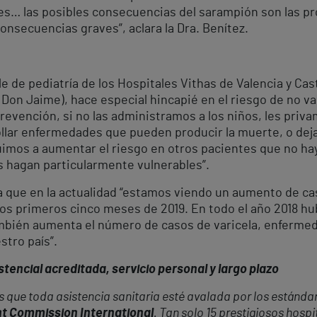
es… las posibles consecuencias del sarampión son las pr
nsecuencias graves”, aclara la Dra. Benítez.
e de pediatría de los Hospitales Vithas de Valencia y Cas
Don Jaime), hace especial hincapié en el riesgo de no va
evención, si no las administramos a los niños, les priva
ollar enfermedades que pueden producir la muerte, o de
imos a aumentar el riesgo en otros pacientes que no hay
 hagan particularmente vulnerables”.
a que en la actualidad “estamos viendo un aumento de ca
os primeros cinco meses de 2019. En todo el año 2018 h
mbién aumenta el número de casos de varicela, enfermed
stro país”.
tencial acreditada, servicio personal y largo plazo
 que toda asistencia sanitaria esté avalada por los estánda
int Commission International
. Tan solo 15 prestigiosos hosp