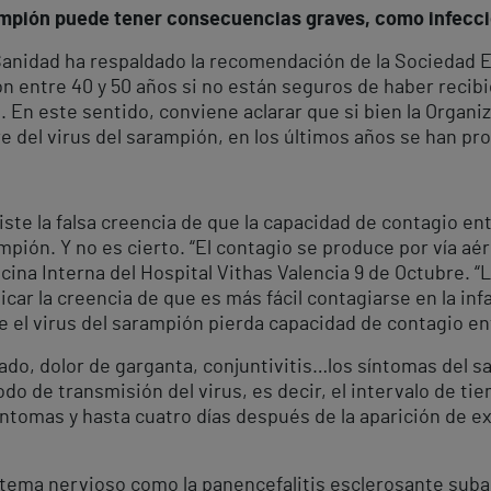
ampión puede tener consecuencias graves, como infecci
e Sanidad ha respaldado la recomendación de la Sociedad
ón entre 40 y 50 años si no están seguros de haber recibi
 En este sentido, conviene aclarar que si bien la Organiz
re del virus del sarampión, en los últimos años se han pr
iste la falsa creencia de que la capacidad de contagio en
mpión. Y no es cierto. “El contagio se produce por vía aére
cina Interna del Hospital Vithas Valencia 9 de Octubre. 
icar la creencia de que es más fácil contagiarse en la inf
e el virus del sarampión pierda capacidad de contagio en
iado, dolor de garganta, conjuntivitis…los síntomas del
odo de transmisión del virus, es decir, el intervalo de ti
ntomas y hasta cuatro días después de la aparición de ex
istema nervioso como la panencefalitis esclerosante sub