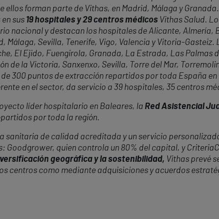
de ellos forman parte de Vithas, en Madrid, Málaga y Granada
s
en sus
19 hospitales y 29 centros médicos
Vithas Salud. Lo
itorio nacional y destacan los hospitales de Alicante, Almerí
 Málaga, Sevilla, Tenerife, Vigo, Valencia y Vitoria-Gasteiz.
he, El Ejido, Fuengirola, Granada, La Estrada, Las Palmas d
n de la Victoria, Sanxenxo, Sevilla, Torre del Mar, Torremolin
de 300 puntos de extracción repartidos por toda España en 
nte en el sector, da servicio a 39 hospitales, 35 centros méd
oyecto líder hospitalario en Baleares, la
Red Asistencial J
partidos por toda la región.
 sanitaria de calidad acreditada y un servicio personalizado
as: Goodgrower, quien controla un 80% del capital, y Criteria
versificación geográfica y la sostenibilidad,
Vithas prevé s
vos centros como mediante adquisiciones y acuerdos estraté