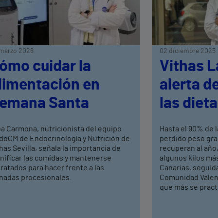
marzo 2026
02 diciembre 2025
ómo cuidar la
Vithas 
limentación en
alerta de
emana Santa
las diet
ba Carmona, nutricionista del equipo
Hasta el 90% de 
doCM de Endocrinología y Nutrición de
perdido peso grac
has Sevilla, señala la importancia de
recuperan al año,
anificar las comidas y mantenerse
algunos kilos más
ratados para hacer frente a las
Canarias, seguida
rnadas procesionales.
Comunidad Valenci
que más se pract