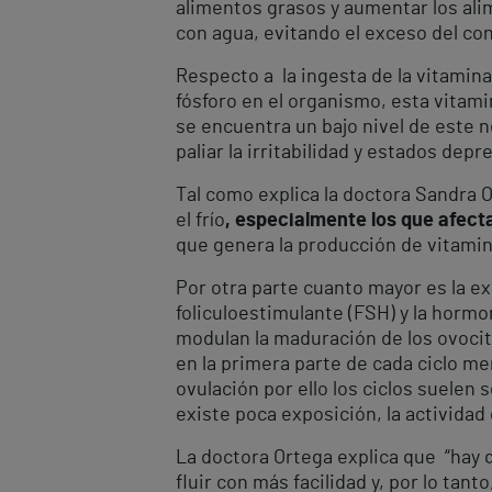
alimentos grasos y aumentar los ali
con agua, evitando el exceso del co
Respecto a la ingesta de la vitamina
fósforo en el organismo, esta vitam
se encuentra un bajo nivel de este n
paliar la irritabilidad y estados d
Tal como explica la doctora Sandra 
el frío
, especialmente los que afect
que genera la producción de vitamin
Por otra parte cuanto mayor es la e
foliculoestimulante (FSH) y la hormo
modulan la maduración de los ovocit
en la primera parte de cada ciclo m
ovulación por ello los ciclos suelen 
existe poca exposición, la actividad
La doctora Ortega explica que “hay q
fluir con más facilidad y, por lo ta