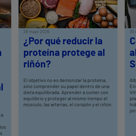
28 mayo 2026
30 
¿Por qué reducir la
C
n
proteína protege al
a
riñón?
S
El objetivo no es demonizar la proteína,
Al
l
sino comprender su papel dentro de una
En
dieta equilibrada. Aprender a comer con
Vit
equilibrio y proteger al mismo tiempo el
pl
músculo, las arterias, el corazón y el riñón
hid
jo
ta
dos
os