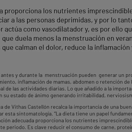
 proporciona los nutrientes imprescindibles
ar a las personas deprimidas, y por lo tanto p
r actúa como vasodilatador y, es por ello qu
o, que duela menos la menstruación en verano
 que calman el dolor, reduce la inflamación y
 antes y durante la menstruación pueden generar un pro
miento, inflamación de mamas, abdomen o retención de l
l de las actividades diarias. Lo que añadido a la importa
en su estado de ánimo generando irritabilidad, nerviosis
 de Vithas Castellón recalca la importancia de una buena
ar esta sintomatología. “La dieta tiene un papel fundame
ación adecuada proporciona los nutrientes imprescindible
te periodo. Es clave reducir el consumo de carne, proteí