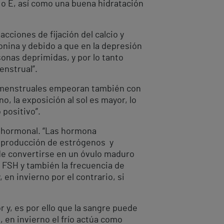
 o E, así como una buena hidratación
cciones de fijación del calcio y
onina y debido a que en la depresión
sonas deprimidas, y por lo tanto
enstrual”.
premenstruales empeoran también con
o, la exposición al sol es mayor, lo
positivo”.
el hormonal. “Las hormona
la producción de estrógenos y
de convertirse en un óvulo maduro
e FSH y también la frecuencia de
 en invierno por el contrario, si
 y, es por ello que la sangre puede
, en invierno el frío actúa como