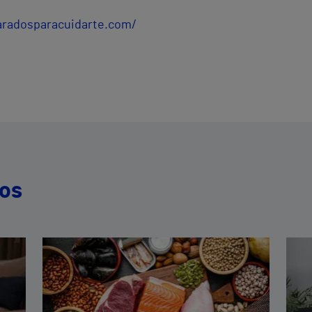
aradosparacuidarte.com/
dos