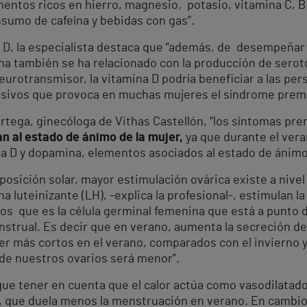
mentos ricos en hierro, magnesio, potasio, vitamina C, B
nsumo de cafeína y bebidas con gas”.
 D, la especialista destaca que “además, de desempeñar a
ina también se ha relacionado con la producción de serot
eurotransmisor, la vitamina D podría beneficiar a las per
epresivos que provoca en muchas mujeres el síndrome prem
Ortega, ginecóloga de Vithas Castellón, “los síntomas 
an al estado de ánimo de la mujer
,
ya que durante el veran
a D y dopamina, elementos asociados al estado de ánimo 
xposición solar, mayor estimulación ovárica existe a niv
na luteinizante (LH), -explica la profesional-, estimulan 
os que es la célula germinal femenina que está a punto 
enstrual. Es decir que en verano, aumenta la secreción d
ser más cortos en el verano, comparados con el invierno y,
 de nuestros ovarios será menor”.
ue tener en cuenta que el calor actúa como vasodilatador
nto, que duela menos la menstruación en verano. En cambio