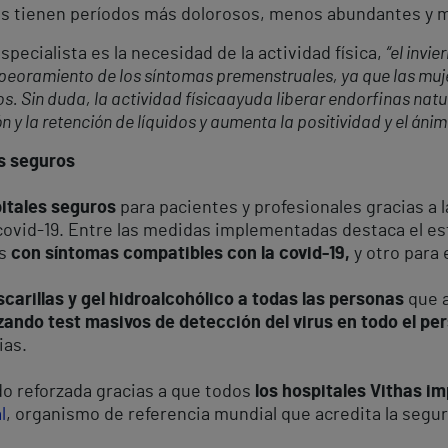
es tienen períodos más dolorosos, menos abundantes y m
specialista es la necesidad de la actividad física,
“
el invi
eoramiento de los síntomas premenstruales, ya que las muje
 Sin duda, la actividad física
ayuda liberar endorfinas natu
 y la retención de líquidos y aumenta la positividad y el áni
es seguros
itales seguros
para pacientes y profesionales gracias a 
 covid-19. Entre las medidas implementadas destaca el e
s
con síntomas compatibles con la covid-19,
y otro para 
arillas y gel hidroalcohólico a todas las personas
que a
izando test masivos de detección del virus en todo el pe
ias.
o reforzada gracias a que todos
los hospitales Vithas i
l
, organismo de referencia mundial que acredita la segur