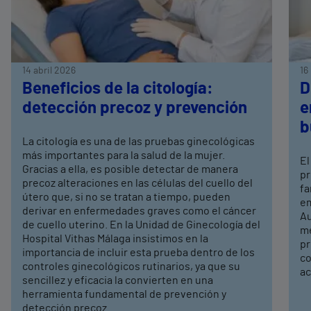
14 abril 2026
16
Beneficios de la citología:
D
detección precoz y prevención
e
b
La citología es una de las pruebas ginecológicas
más importantes para la salud de la mujer.
El
Gracias a ella, es posible detectar de manera
pr
precoz alteraciones en las células del cuello del
fa
útero que, si no se tratan a tiempo, pueden
em
derivar en enfermedades graves como el cáncer
Au
de cuello uterino. En la Unidad de Ginecología del
me
Hospital Vithas Málaga insistimos en la
pr
importancia de incluir esta prueba dentro de los
co
controles ginecológicos rutinarios, ya que su
ac
sencillez y eficacia la convierten en una
herramienta fundamental de prevención y
detección precoz.