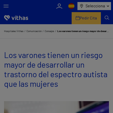
Selecciona
Pedir Cita
Nosotros
Hospitales Vithas
Comunicación
Consejos
Los varones tienen un riesgo mayor de desarrollar un trastorno del espectro autista que las mujeres
Centros
Los varones tienen un riesgo
Servicios de salud
mayor de desarrollar un
Equipo médico y asistencial
trastorno del espectro autista
Información útil
que las mujeres
Comunicación