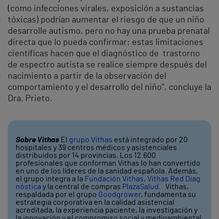
(como infecciones virales, exposición a sustancias
tóxicas) podrían aumentar el riesgo de que un niño
desarrolle autismo, pero no hay una prueba prenatal
directa que lo pueda confirmar; estas limitaciones
científicas hacen que el diagnóstico de trastorno
de espectro autista se realice siempre después del
nacimiento a partir de la observación del
comportamiento y el desarrollo del niño”, concluye la
Dra. Prieto.
Sobre Vithas
El
grupo Vithas
está integrado por 20
hospitales y 39 centros médicos y asistenciales
distribuidos por 14 provincias. Los 12.600
profesionales que conforman Vithas lo han convertido
en uno de los líderes de la sanidad española. Además,
el grupo integra a la
Fundación Vithas
,
Vithas Red Diag
nóstica
y la central de compras
PlazaSalud
. Vithas,
respaldada por el grupo
Goodgrower
, fundamenta su
estrategia corporativa en la calidad asistencial
acreditada, la experiencia paciente, la investigación y
la innovación y el compromiso social y medioambiental.