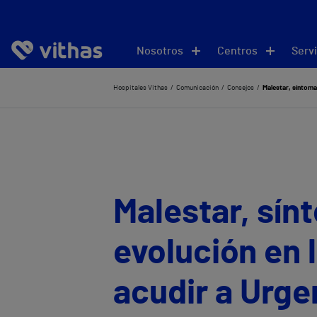
Nosotros
Centros
Servi
Hospitales Vithas
Comunicación
Consejos
Malestar, síntoma
Malestar, sín
evolución en 
acudir a Urge