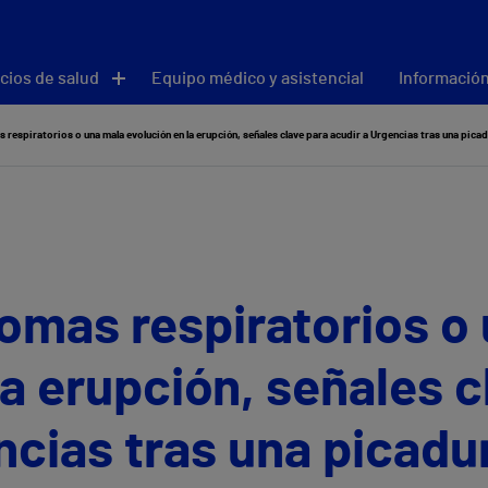
cios de salud
Equipo médico y asistencial
Información
s respiratorios o una mala evolución en la erupción, señales clave para acudir a Urgencias tras una pic
tomas respiratorios o
la erupción, señales c
ncias tras una picad