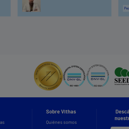
Ped
Sobre Vithas
Descá
nuest
vas
Quiénes somos