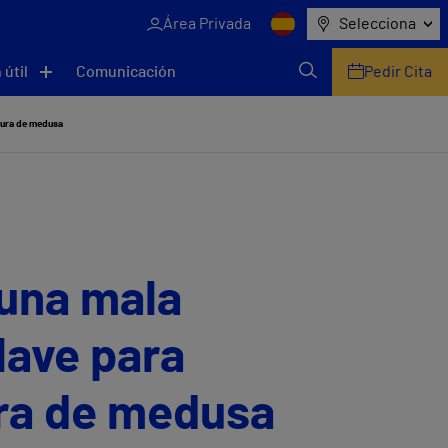
Área Privada
Selecciona
 útil
Comunicación
Pedir Cita
adura de medusa
 una mala
lave para
ura de medusa