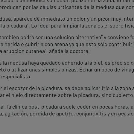
icadura de medusa son dolor, picazón en la zona, inflam
roducen por las células urticantes de la medusa que con
sa, aparece de inmediato un dolor y un picor muy intens
la picadura”. Lo ideal para limpiar la zona es el suero fisi
a también podrá ser una solución alternativa” y conviene
a herida o cubrirla con arena ya que esto sólo contribuir
la erupción cutánea”, añade la doctora.
e la medusa haya quedado adherido a la piel, es preciso q
cto o utilizar unas simples pinzas. Echar un poco de vin
a especialista.
r el escozor de la picadura, se debe aplicar frío a la zon
 el hielo directamente sobre la picadura, sino cubierto 
ral, la clínica post-picadura suele ceder en pocas horas, 
a, agitación, pérdida de apetito, conjuntivitis y en ocasi