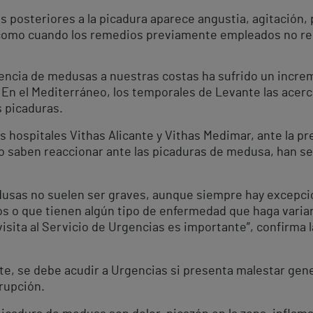
as posteriores a la picadura aparece angustia, agitación, 
í como cuando los remedios previamente empleados no r
encia de medusas a nuestras costas ha sufrido un increm
 En el Mediterráneo, los temporales de Levante las acercan
s picaduras.
os hospitales Vithas Alicante y Vithas Medimar, ante la
 saben reaccionar ante las picaduras de medusa, han señ
medusas no suelen ser graves, aunque siempre hay excep
s o que tienen algún tipo de enfermedad que haga variar
 visita al Servicio de Urgencias es importante”, confirma
, se debe acudir a Urgencias si presenta malestar gene
erupción.