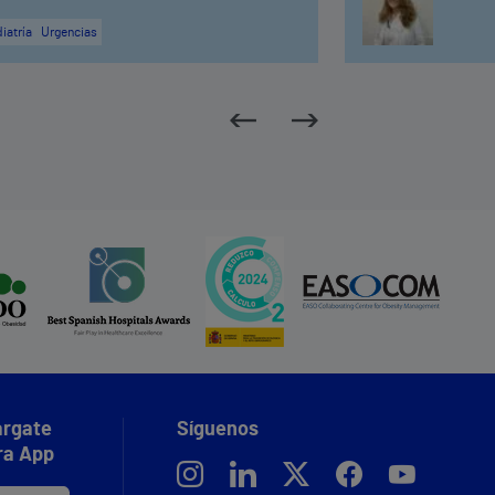
iatría
Urgencias
rgate
Síguenos
ra App