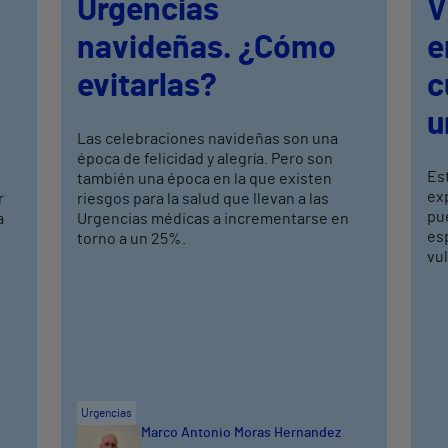
Urgencias
V
navideñas. ¿Cómo
e
evitarlas?
c
u
Las celebraciones navideñas son una
época de felicidad y alegría. Pero son
Es
también una época en la que existen
ex
r
riesgos para la salud que llevan a las
pu
a
Urgencias médicas a incrementarse en
es
torno a un 25%.
vul
Urgencias
Marco Antonio Moras Hernandez