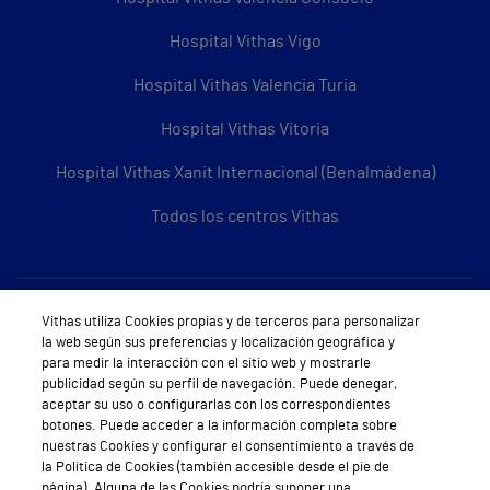
Hospital Vithas Vigo
Hospital Vithas Valencia Turia
Hospital Vithas Vitoria
Hospital Vithas Xanit Internacional (Benalmádena)
Todos los centros Vithas
Sobre Vithas
Vithas utiliza Cookies propias y de terceros para personalizar
la web según sus preferencias y localización geográfica y
Quiénes somos
para medir la interacción con el sitio web y mostrarle
publicidad según su perfil de navegación. Puede denegar,
Trabajar en Vithas
aceptar su uso o configurarlas con los correspondientes
botones. Puede acceder a la información completa sobre
Teléfono Cita Médica
nuestras Cookies y configurar el consentimiento a través de
la Política de Cookies (también accesible desde el pie de
Teléfono Atención al Cliente
página). Alguna de las Cookies podría suponer una