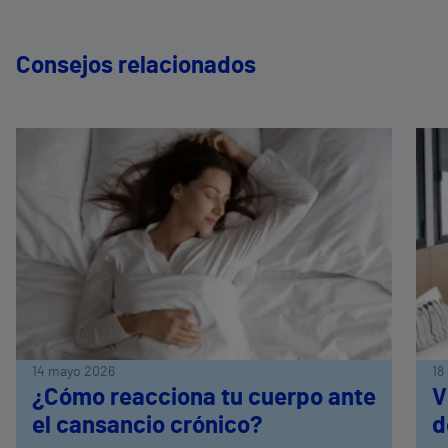
Consejos relacionados
14 mayo 2026
18
¿Cómo reacciona tu cuerpo ante
V
el cansancio crónico?
d