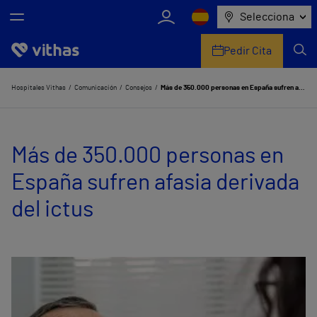
Selecciona
Pedir Cita
Nosotros
Hospitales Vithas
Comunicación
Consejos
Más de 350.000 personas en España sufren afasia derivada del ictus
Centros
Más de 350.000 personas en
Servicios de salud
España sufren afasia derivada
Equipo médico y asistencial
del ictus
Información útil
Comunicación