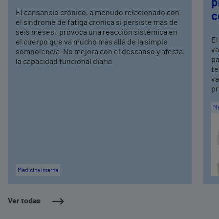
p
El cansancio crónico, a menudo relacionado con
c
el síndrome de fatiga crónica si persiste más de
seis meses, provoca una reacción sistémica en
El
el cuerpo que va mucho más allá de la simple
va
somnolencia. No mejora con el descanso y afecta
pa
la capacidad funcional diaria
te
va
pr
Me
Medicina Interna
Ver todas