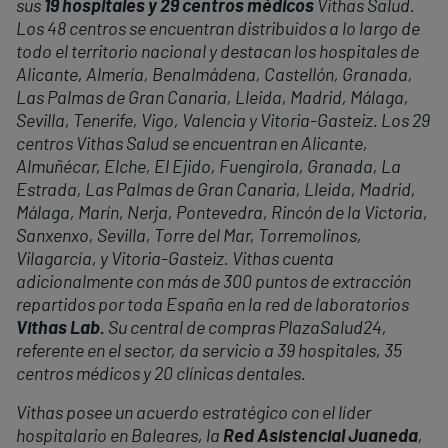
sus
19 hospitales y 29 centros médicos
Vithas Salud.
Los 48 centros se encuentran distribuidos a lo largo de
todo el territorio nacional y destacan los hospitales de
Alicante, Almería, Benalmádena, Castellón, Granada,
Las Palmas de Gran Canaria, Lleida, Madrid, Málaga,
Sevilla, Tenerife, Vigo, Valencia y Vitoria-Gasteiz. Los 29
centros Vithas Salud se encuentran en Alicante,
Almuñécar, Elche, El Ejido, Fuengirola, Granada, La
Estrada, Las Palmas de Gran Canaria, Lleida, Madrid,
Málaga, Marín, Nerja, Pontevedra, Rincón de la Victoria,
Sanxenxo, Sevilla, Torre del Mar, Torremolinos,
Vilagarcía, y Vitoria-Gasteiz. Vithas cuenta
adicionalmente con más de 300 puntos de extracción
repartidos por toda España en la red de laboratorios
Vithas Lab.
Su central de compras PlazaSalud24,
referente en el sector, da servicio a 39 hospitales, 35
centros médicos y 20 clínicas dentales.
Vithas posee un acuerdo estratégico con el líder
hospitalario en Baleares, la
Red Asistencial Juaneda
,