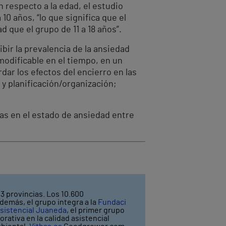
n respecto a la edad, el estudio
0 años, “lo que significa que el
que el grupo de 11 a 18 años”.
bir la prevalencia de la ansiedad
odificable en el tiempo, en un
dar los efectos del encierro en las
y planificación/organización;
ias en el estado de ansiedad entre
3 provincias. Los 10.600
demás, el grupo integra a la
Fundaci
sistencial Juaneda
, el primer grupo
rativa en la calidad asistencial