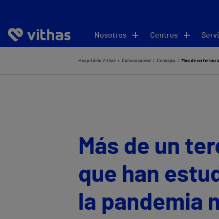
Nosotros
Centros
Servi
Hospitales Vithas
Comunicación
Consejos
Más de un tercio 
Más de un ter
que han estu
la pandemia m