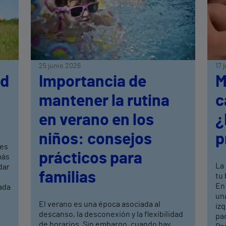
25 junio 2026
17 
ud
Importancia de
M
mantener la rutina
c
en verano en los
¿
niños: consejos
p
res
prácticos para
más
La 
dar
familias
tu
En
ada
una
El verano es una época asociada al
izq
descanso, la desconexión y la flexibilidad
pa
de horarios. Sin embargo, cuando hay