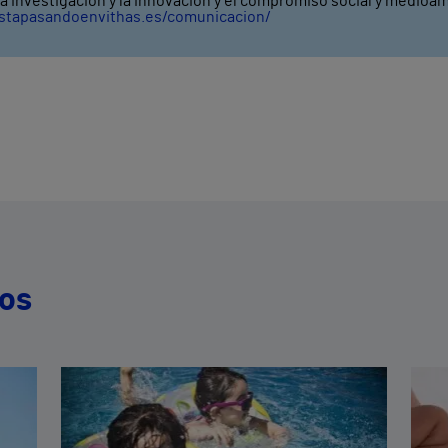
 la investigación y la innovación y el compromiso social y medioa
estapasandoenvithas.es/comunicacion/
dos