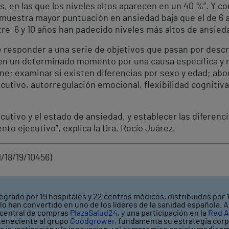
s, en las que los niveles altos aparecen en un 40 %”. Y co
 muestra mayor puntuación en ansiedad baja que el de 6 a 1
 6 y 10 años han padecido niveles más altos de ansiedad 
 responder a una serie de objetivos que pasan por descri
en un determinado momento por una causa específica y m
e; examinar si existen diferencias por sexo y edad; abor
tivo, autorregulación emocional, flexibilidad cognitiva 
utivo y el estado de ansiedad, y establecer las diferenc
nto ejecutivo”, explica la Dra. Rocío Juárez.
18/19/10456)
egrado por 19 hospitales y 22 centros médicos, distribuidos por 1
o han convertido en uno de los líderes de la sanidad española. A
a central de compras
PlazaSalud24
, y una participación en la
Red A
rteneciente al grupo
Goodgrower
, fundamenta su estrategia corpo