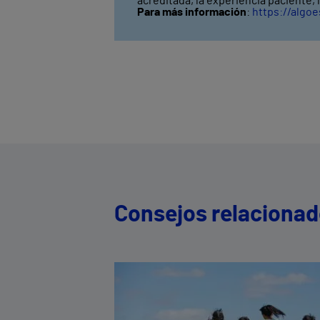
acreditada, la experiencia paciente,
Para más información
:
https://algo
Consejos relaciona