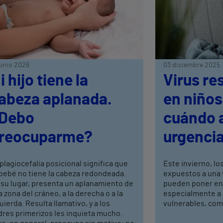
junio 2026
03 diciembre 2025
i hijo tiene la
Virus re
abeza aplanada.
en niños
Debo
cuándo a
reocuparme?
urgenci
plagiocefalia posicional significa que
Este invierno, l
 bebé no tiene la cabeza redondeada.
expuestos a una 
 su lugar, presenta un aplanamiento de
pueden poner en 
 zona del cráneo, a la derecha o a la
especialmente a
uierda. Resulta llamativo, y a los
vulnerables, com
dres primerizos les inquieta mucho.