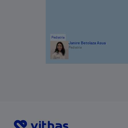
Pediatría
Janire Betolaza Asua
Pediatría