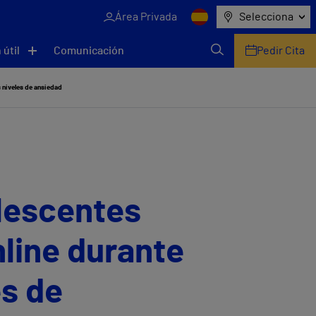
Área Privada
Selecciona
 útil
Comunicación
Pedir Cita
 niveles de ansiedad
olescentes
line durante
es de