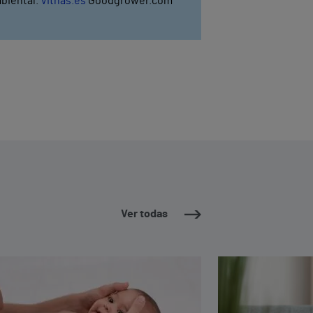
mbiental.
Vithas.es
Goodgrower.com
Ver todas