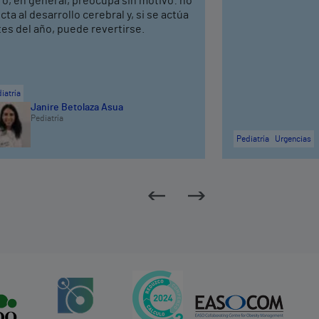
o, en general, preocupa sin motivo: no
cta al desarrollo cerebral y, si se actúa
es del año, puede revertirse.
iatría
Janire Betolaza Asua
Pediatría
Pediatría
Urgencias