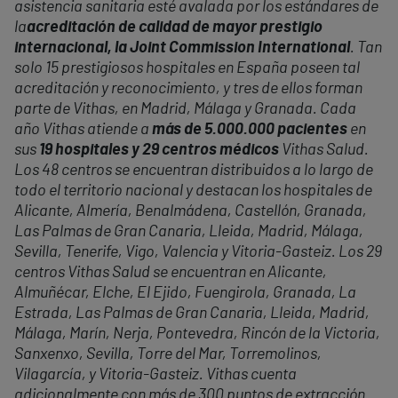
asistencia sanitaria esté avalada por los estándares de
la
acreditación de calidad de mayor prestigio
internacional, la Joint Commission International
. Tan
solo 15 prestigiosos hospitales en España poseen tal
acreditación y reconocimiento, y tres de ellos forman
parte de Vithas, en Madrid, Málaga y Granada. Cada
año Vithas atiende a
más de 5.000.000 pacientes
en
sus
19 hospitales y 29 centros médicos
Vithas Salud.
Los 48 centros se encuentran distribuidos a lo largo de
todo el territorio nacional y destacan los hospitales de
Alicante, Almería, Benalmádena, Castellón, Granada,
Las Palmas de Gran Canaria, Lleida, Madrid, Málaga,
Sevilla, Tenerife, Vigo, Valencia y Vitoria-Gasteiz. Los 29
centros Vithas Salud se encuentran en Alicante,
Almuñécar, Elche, El Ejido, Fuengirola, Granada, La
Estrada, Las Palmas de Gran Canaria, Lleida, Madrid,
Málaga,
Mar
ín, Nerja, Pontevedra, Rincón de la Victoria,
Sanxenxo, Sevilla, Torre del
Mar
, Torremolinos,
Vilagarcía, y Vitoria-Gasteiz. Vithas cuenta
adicionalmente con más de 300 puntos de extracción