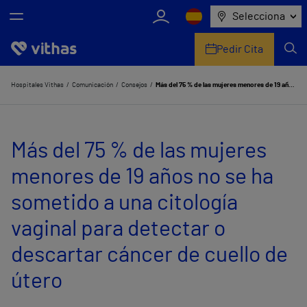
Selecciona
Pedir Cita
Nosotros
Hospitales Vithas
Comunicación
Consejos
Más del 75 % de las mujeres menores de 19 años no se ha sometido a una citología vaginal para detectar o descartar cáncer de cuello de útero
Centros
Más del 75 % de las mujeres
Servicios de salud
menores de 19 años no se ha
Equipo médico y asistencial
sometido a una citología
Información útil
vaginal para detectar o
Comunicación
descartar cáncer de cuello de
útero