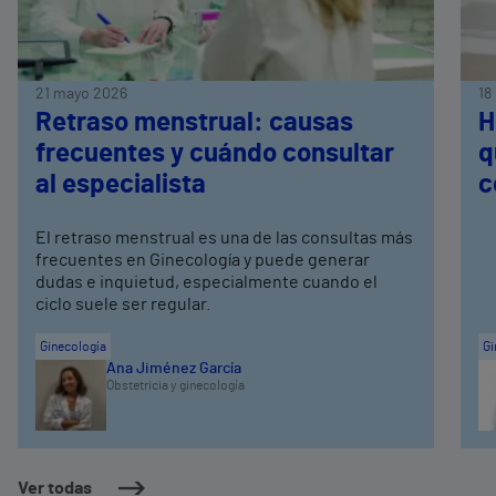
21 mayo 2026
18
Retraso menstrual: causas
H
frecuentes y cuándo consultar
q
al especialista
c
El retraso menstrual es una de las consultas más
frecuentes en Ginecología y puede generar
dudas e inquietud, especialmente cuando el
ciclo suele ser regular.
Ginecología
Gi
Ana Jiménez García
Obstetricia y ginecología
Ver todas