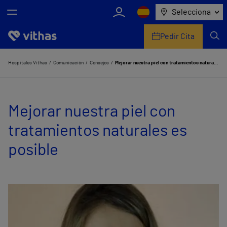
Selecciona
Pedir Cita
Nosotros
Hospitales Vithas
Comunicación
Consejos
Mejorar nuestra piel con tratamientos naturales es posible
Centros
Mejorar nuestra piel con
Servicios de salud
tratamientos naturales es
Equipo médico y asistencial
posible
Información útil
Comunicación