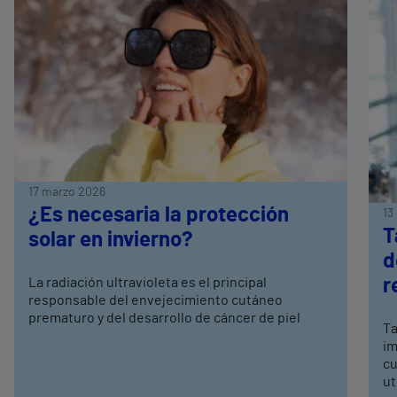
17 marzo 2026
¿Es necesaria la protección
13
T
solar en invierno?
d
La radiación ultravioleta es el principal
r
responsable del envejecimiento cutáneo
prematuro y del desarrollo de cáncer de piel
Ta
im
cu
ut