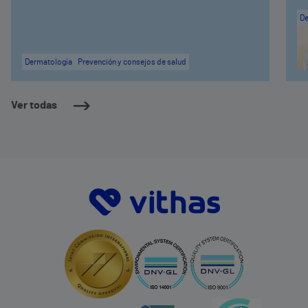
De
Dermatología
Prevención y consejos de salud
Ver todas