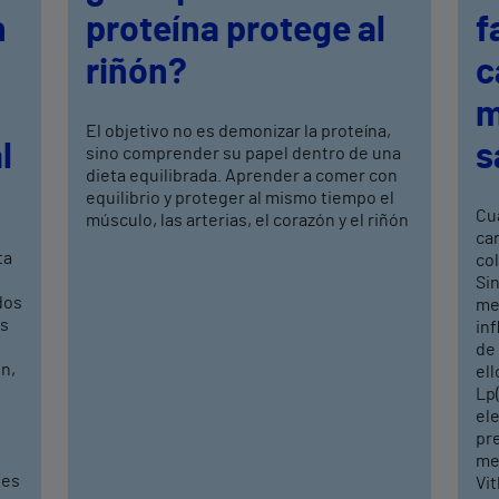
n
proteína protege al
f
riñón?
c
m
El objetivo no es demonizar la proteína,
l
s
sino comprender su papel dentro de una
dieta equilibrada. Aprender a comer con
equilibrio y proteger al mismo tiempo el
Cu
músculo, las arterias, el corazón y el riñón
car
ta
col
Si
dos
me
os
inf
de 
n,
ell
Lp(
ele
pre
me
ves
Vit