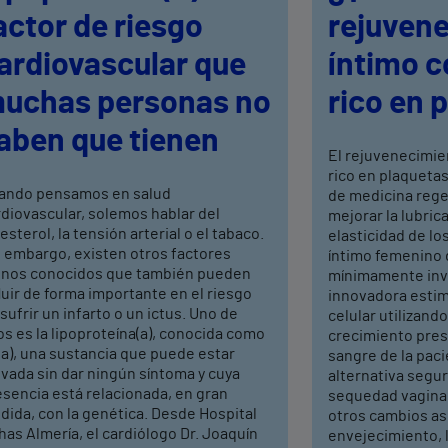
actor de riesgo
rejuven
ardiovascular que
íntimo 
uchas personas no
rico en 
aben que tienen
El rejuvenecimie
rico en plaquetas
ando pensamos en salud
de medicina rege
diovascular, solemos hablar del
mejorar la lubrica
esterol, la tensión arterial o el tabaco.
elasticidad de los
n embargo, existen otros factores
íntimo femenino 
nos conocidos que también pueden
mínimamente inva
luir de forma importante en el riesgo
innovadora estim
sufrir un infarto o un ictus. Uno de
celular utilizand
os es la lipoproteína(a), conocida como
crecimiento pres
a), una sustancia que puede estar
sangre de la pac
vada sin dar ningún síntoma y cuya
alternativa segura
sencia está relacionada, en gran
sequedad vaginal,
dida, con la genética. Desde Hospital
otros cambios as
has Almería, el cardiólogo Dr. Joaquín
envejecimiento, 