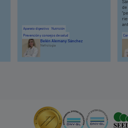
Sán
de
“pe
rie
an
Aparato digestivo
Nutrición
Prevención y consejos de salud
Car
Belén Alemany Sánchez
Nefrología