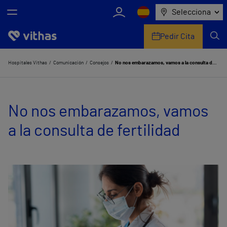
Selecciona
Pedir Cita
Nosotros
Hospitales Vithas
Comunicación
Consejos
No nos embarazamos, vamos a la consulta de fertilidad
Centros
No nos embarazamos, vamos
Servicios de salud
a la consulta de fertilidad
Equipo médico y asistencial
Información útil
Comunicación