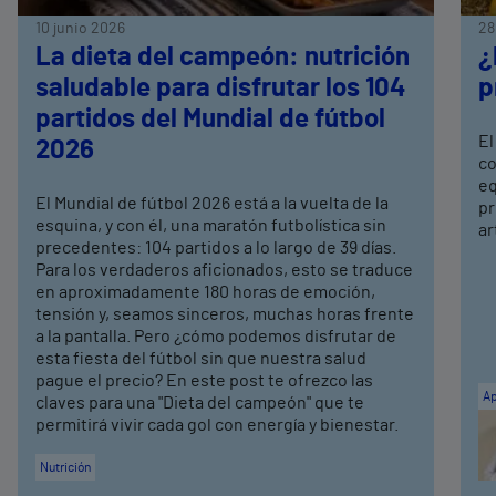
10 junio 2026
28
La dieta del campeón: nutrición
¿
saludable para disfrutar los 104
p
partidos del Mundial de fútbol
El
2026
co
eq
El Mundial de fútbol 2026 está a la vuelta de la
pr
esquina, y con él, una maratón futbolística sin
ar
precedentes: 104 partidos a lo largo de 39 días.
Para los verdaderos aficionados, esto se traduce
en aproximadamente 180 horas de emoción,
tensión y, seamos sinceros, muchas horas frente
a la pantalla. Pero ¿cómo podemos disfrutar de
esta fiesta del fútbol sin que nuestra salud
pague el precio? En este post te ofrezco las
Ap
claves para una "Dieta del campeón" que te
permitirá vivir cada gol con energía y bienestar.
Nutrición