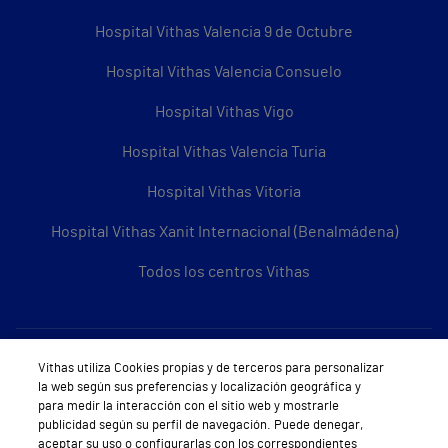
Hospital Vithas Valencia 9 de Octubre
Hospital Vithas Valencia Consuelo
Hospital Vithas Vigo
Hospital Vithas Valencia Turia
Hospital Vithas Vitoria
Hospital Vithas Xanit Internacional (Benalmádena)
Todos los centros Vithas
Sobre Vithas
Vithas utiliza Cookies propias y de terceros para personalizar
la web según sus preferencias y localización geográfica y
Quiénes somos
para medir la interacción con el sitio web y mostrarle
publicidad según su perfil de navegación. Puede denegar,
Trabajar en Vithas
aceptar su uso o configurarlas con los correspondientes