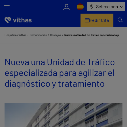
Selecciona
Pedir Cita
Nosotros
Hospitales Vithas
Comunicación
Consejos
Nueva una Unidad de Tráfico especializada para agilizar el diagnóstico y tratamiento
Centros
Nueva una Unidad de Tráfico
Servicios de salud
especializada para agilizar el
Equipo médico y asistencial
diagnóstico y tratamiento
Información útil
Comunicación