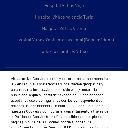
Hospital Vithas Vigo
Hospital Vithas Valencia Turia
Hospital Vithas Vitoria
Hospital Vithas Xanit Internacional (Benalmádena)
Todos los centros Vithas
Sobre Vithas
Vithas utiliza Cookies propias y de terceros para personalizar
la web según sus preferencias y localización geográfica y
Quiénes somos
para medir la interacción con el sitio web y mostrarle
publicidad según su perfil de navegación. Puede denegar,
Trabajar en Vithas
aceptar su uso o configurarlas con los correspondientes
botones. Puede acceder a la información completa sobre
Teléfono Cita Médica
nuestras Cookies y configurar el consentimiento a través de
la Política de Cookies (también accesible desde el pie de
Teléfono Atención al Cliente
página). Alguna de las Cookies podría suponer una
transferencia de datos fuera del EEE (más información en la