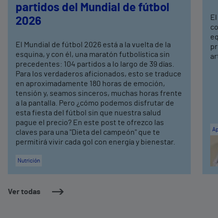
partidos del Mundial de fútbol
El
2026
co
eq
El Mundial de fútbol 2026 está a la vuelta de la
pr
esquina, y con él, una maratón futbolística sin
ar
precedentes: 104 partidos a lo largo de 39 días.
Para los verdaderos aficionados, esto se traduce
en aproximadamente 180 horas de emoción,
tensión y, seamos sinceros, muchas horas frente
a la pantalla. Pero ¿cómo podemos disfrutar de
esta fiesta del fútbol sin que nuestra salud
pague el precio? En este post te ofrezco las
Ap
claves para una "Dieta del campeón" que te
permitirá vivir cada gol con energía y bienestar.
Nutrición
Ver todas